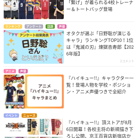
「繋げ」が着られる4校トレーナ
ー＆トートバッグ登場
ランキング
アンケート
話題
声優
オタクが選ぶ「日野聡が演じる
キャラ」ランキングTOP10！1位
は『鬼滅の刃』煉󠄁獄杏寿郎【202
6年版】
2コメント
アニメ
声優
『ハイキュー!!』キャラクター一
覧！登場人物を学校・ポジショ
ン・アニメ声優つきで全紹介
イベント
ニュース
『ハイキュー!!』頂ストアが8月
6日開幕！各校主将の新規描き下
ろし公開、京王百貨店新宿店か