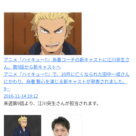
アニメ『ハイキュー!!』烏養コーチの新キャストに江川央生さ
ん。第9話から新キャストへ
アニメ『ハイキュー!!』で、10月に亡くなられた田中一成さん
にかわり、烏養 繋心を演じる新キャストが発表されました。
9…
2016-11-14 19:12
来週第9話より、江川央生さんが担当されます。