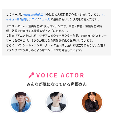
このページは
kusuguru株式会社
のにじめん編集部が作成・配信しています。
ハ
イキュー!!
/
感想
/
アニメ
/
ニュース
の最新情報はリンク先をご覧ください。
アニメ・ゲーム・漫画などの2次元コンテンツや、声優・舞台・俳優などの情
報・話題をお届けする情報メディア「にじめん」。
女性向けアニメをはじめ、少年アニメやキャラクター作品、VTuberなどストリー
マーにも幅を広げ、オタクが気になる情報を幅広くお届けしています。
さらに、アンケート・ランキング・オタ活（推し活）お役立ち情報など、女性オ
タクがワクワク楽しめるようなコンテンツも発信しています。
VOICE ACTOR
みんなが気になっている声優さん