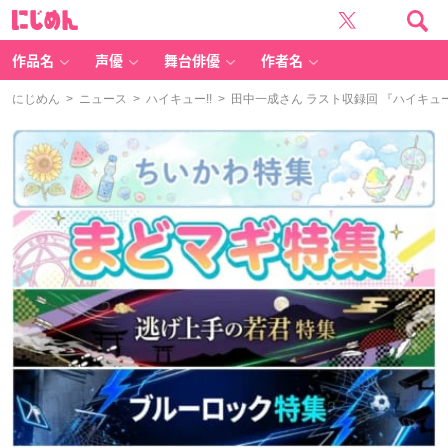
に
じ
め
ん
作品名
声優
舞台俳優
作者名
にじめん
>
ニュース
>
ハイキュー!!
> 田中一成さん ラスト収録回 『ハイキュー