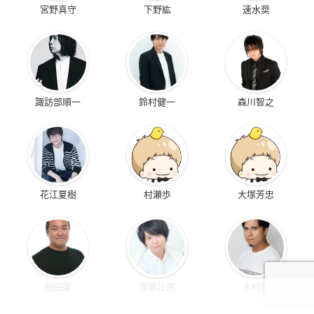
宮野真守
下野紘
速水奨
諏訪部順一
鈴村健一
森川智之
花江夏樹
村瀬歩
大塚芳忠
稲田徹
斉藤壮馬
木村昴