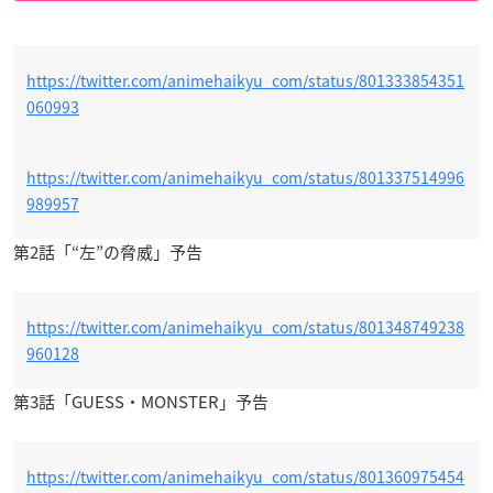
https://twitter.com/animehaikyu_com/status/801333854351
060993
https://twitter.com/animehaikyu_com/status/801337514996
989957
第2話「“左”の脅威」予告
https://twitter.com/animehaikyu_com/status/801348749238
960128
第3話「GUESS・MONSTER」予告
https://twitter.com/animehaikyu_com/status/801360975454