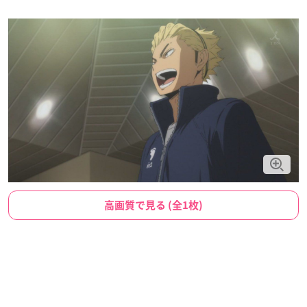
高画質で見る (全1枚)