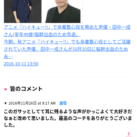
アニメ『ハイキュー!!』で烏養繋心役を務めた声優・田中一成
さん(享年49歳)脳幹出血のため急逝。
今期、秋アニメ『ハイキュー!!』でも烏養繋心役としてご活躍
されていた声優、田中一成さんが10月10日に脳幹出血のため
永…
2016-10-11 13:56
皆のコメント
2016年11月26日 at 9:17 AM
返信
このガサッとしてて耳に残るような声がかっこよくて大好きだ
なぁと改めて思いました。最高のコーチをありがとうございま
した。
2