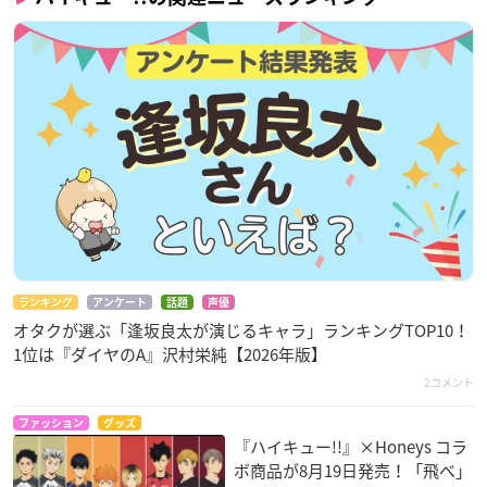
ランキング
アンケート
話題
声優
オタクが選ぶ「逢坂良太が演じるキャラ」ランキングTOP10！
1位は『ダイヤのA』沢村栄純【2026年版】
2コメント
ファッション
グッズ
『ハイキュー!!』×Honeys コラ
ボ商品が8月19日発売！「飛べ」