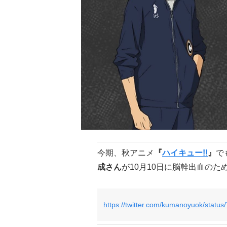
今期、秋アニメ
『
ハイキュー!!
』
で
成さん
が10月10日に脳幹出血のた
https://twitter.com/kumanoyuok/stat