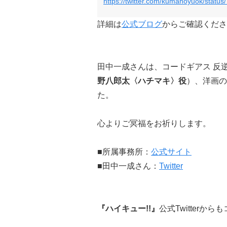
https://twitter.com/kumanoyuok/stat
詳細は
公式ブログ
からご確認くださ
田中一成さんは、コードギアス 反
野八郎太〈ハチマキ〉役
）、洋画の
た。
心よりご冥福をお祈りします。
■所属事務所：
公式サイト
■田中一成さん：
Twitter
『ハイキュー!!』
公式Twitterか