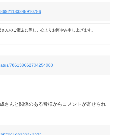
us/786921133345910786
成さんのご逝去に際し、心よりお悔やみ申し上げます。
/status/786139662704254980
田中一成さんと関係のある皆様からコメントが寄せられ
us/785706108220342272