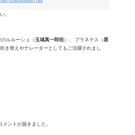
us/785702901838557185
い。
逆のルルーシュ（
玉城真一郎役
）、 プラネテス（
星
吹き替えやナレーターとしてもご活躍されまし
らもコメントが届きました。