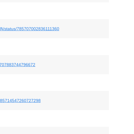
WA/status/785707002836111360
785707883744796672
us/785714547260727298