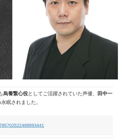
も
烏養繋心役
としてご活躍されていた声優、
田中一
め永眠されました。
us/785702522488893441