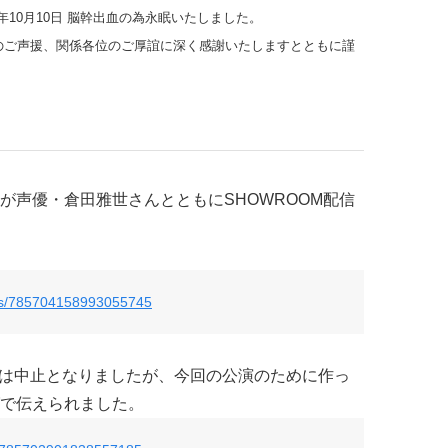
年10月10日 脳幹出血の為永眠いたしました。
のご声援、関係各位のご厚誼に深く感謝いたしますとともに謹
が声優・倉田雅世さんとともにSHOWROOM配信
atus/785704158993055745
は中止となりましたが、今回の公演のために作っ
で伝えられました。