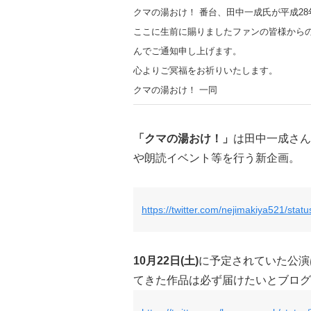
クマの湯おけ！ 番台、田中一成氏が平成28
ここに生前に賜りましたファンの皆様から
んでご通知申し上げます。
心よりご冥福をお祈りいたします。
クマの湯おけ！ 一同
「クマの湯おけ！」
は田中一成さん
や朗読イベント等を行う新企画。
https://twitter.com/nejimakiya521/st
10月22日(土)
に予定されていた公演
てきた作品は必ず届けたいとブログ