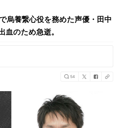
』で烏養繋心役を務めた声優・田中
幹出血のため急逝。
54