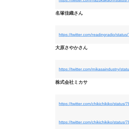
名塚佳織さん
https://twitter.com/readingradio/sta
大原さやかさん
https://twitter.com/mikasaindustry/s
株式会社ミカサ
https://twitter.com/chikichikiko/stat
https://twitter.com/chikichikiko/stat