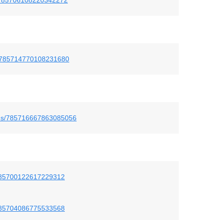
tus/785714770108231680
tatus/785716667863085056
us/785700122617229312
us/785704086775533568