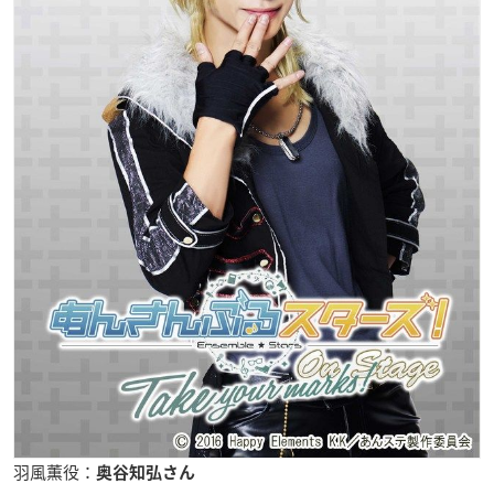
羽風薫役：
奥谷知弘さん