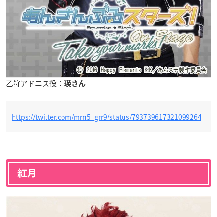
乙狩アドニス役：
瑛さん
https://twitter.com/mrn5_grr9/status/793739617321099264
紅月