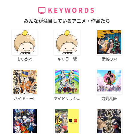
KEYWORDS
みんなが注目しているアニメ・作品たち
ちいかわ
キャラ一覧
鬼滅の刃
ハイキュー!!
アイドリッシ...
刀剣乱舞