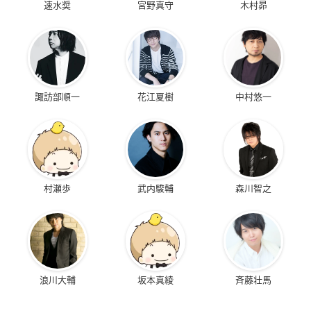
速水奨
宮野真守
木村昴
諏訪部順一
花江夏樹
中村悠一
村瀬歩
武内駿輔
森川智之
浪川大輔
坂本真綾
斉藤壮馬