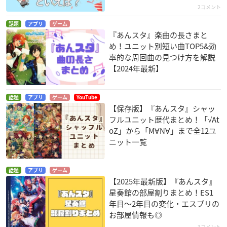
2コメント
話題
アプリ
ゲーム
『あんスタ』楽曲の長さまと
め！ユニット別短い曲TOP5&効
率的な周回曲の見つけ方を解説
【2024年最新】
話題
アプリ
ゲーム
YouTube
【保存版】『あんスタ』シャッ
フルユニット歴代まとめ！「√At
oZ」から「M∀N∀」まで全12ユ
ニット一覧
話題
アプリ
ゲーム
【2025年最新版】『あんスタ』
星奏館の部屋割りまとめ！ES1
年目〜2年目の変化・エスプリの
お部屋情報も◎
3コメント