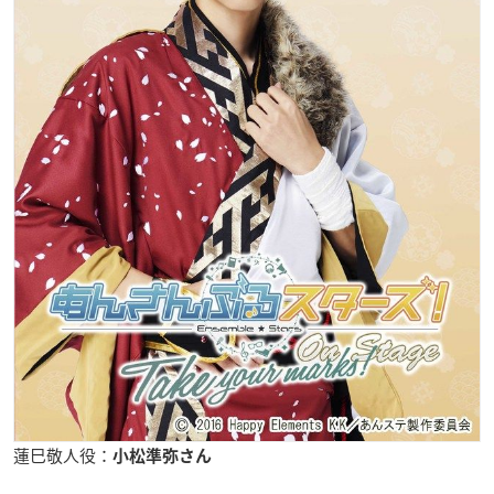
蓮巳敬人役：
小松準弥さん