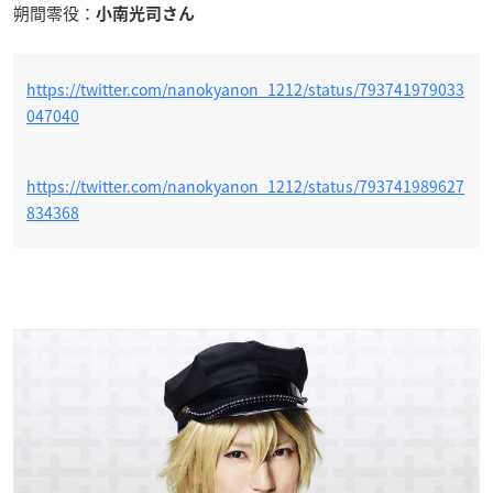
朔間零役：
小南光司さん
https://twitter.com/nanokyanon_1212/status/793741979033
047040
https://twitter.com/nanokyanon_1212/status/793741989627
834368