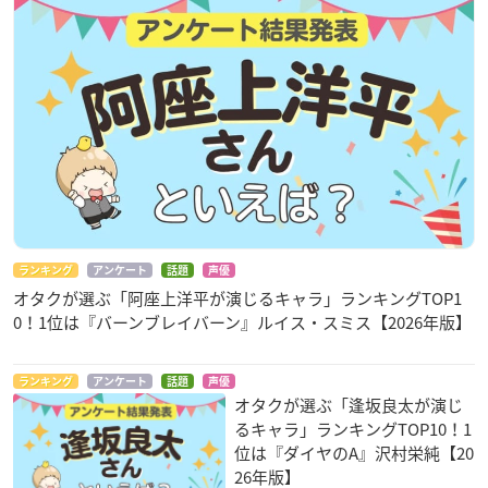
ランキング
アンケート
話題
声優
オタクが選ぶ「阿座上洋平が演じるキャラ」ランキングTOP1
0！1位は『バーンブレイバーン』ルイス・スミス【2026年版】
ランキング
アンケート
話題
声優
オタクが選ぶ「逢坂良太が演じ
るキャラ」ランキングTOP10！1
位は『ダイヤのA』沢村栄純【20
26年版】