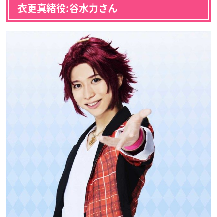
衣更真緒役:谷水力さん