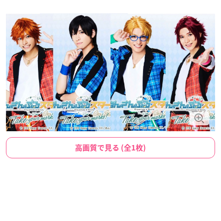
高画質で見る (全1枚)