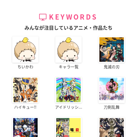
KEYWORDS
みんなが注目しているアニメ・作品たち
ちいかわ
キャラ一覧
鬼滅の刃
ハイキュー!!
アイドリッシ...
刀剣乱舞