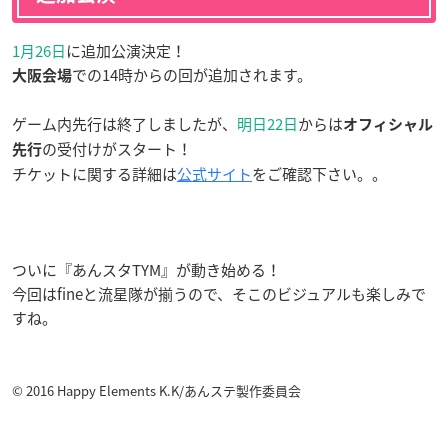
1月26日
に追加公演決定！
での14時からの回が追加されます。
大阪会場
ゲーム内先行は終了しましたが、
明日22日
からは
オフィシャル
の受付けがスタート！
先行
チケットに関する詳細は
公式サイト
をご確認下さい。。
ついに『あんスタTYM』が動き始める！
今回はfineと流星隊が揃うので、そこのビジュアルも楽しみで
すね。
© 2016 Happy Elements K.K/あんステ製作委員会