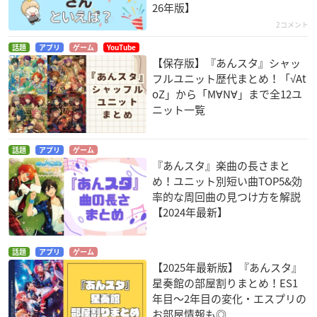
26年版】
2コメント
話題
アプリ
ゲーム
YouTube
【保存版】『あんスタ』シャッ
フルユニット歴代まとめ！「√At
oZ」から「M∀N∀」まで全12ユ
ニット一覧
話題
アプリ
ゲーム
『あんスタ』楽曲の長さまと
め！ユニット別短い曲TOP5&効
率的な周回曲の見つけ方を解説
【2024年最新】
話題
アプリ
ゲーム
【2025年最新版】『あんスタ』
星奏館の部屋割りまとめ！ES1
年目〜2年目の変化・エスプリの
お部屋情報も◎