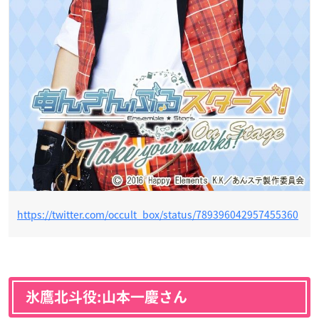
https://twitter.com/occult_box/status/789396042957455360
氷鷹北斗役:山本一慶さん