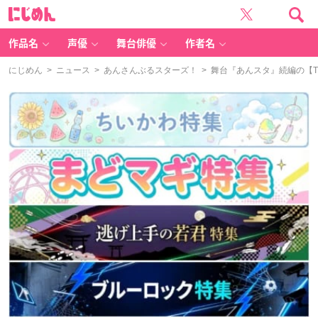
に
じ
め
ん
作品名
声優
舞台俳優
作者名
にじめん
>
ニュース
>
あんさんぶるスターズ！
> 舞台『あんスタ』続編の【Tr