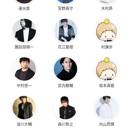
速水奨
宮野真守
木村昴
諏訪部順一
花江夏樹
村瀬歩
中村悠一
武内駿輔
坂本真綾
浪川大輔
森川智之
内山昂輝