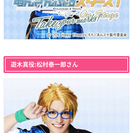
遊木真役:松村泰一郎さん