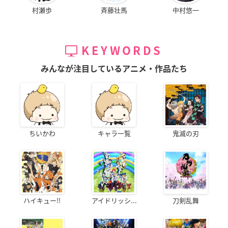
村瀬歩
斉藤壮馬
中村悠一
KEYWORDS
みんなが注目しているアニメ・作品たち
ちいかわ
キャラ一覧
鬼滅の刃
ハイキュー!!
アイドリッシ...
刀剣乱舞