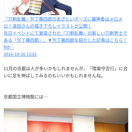
『刀剣乱舞』包丁藤四郎のあざといポーズに審神者はメロメ
ロ！汲田さんの描き下ろしイラストが公開！
先日イベントにて実装された『刀剣乱舞』の新しい刀剣男士で
ある「包丁藤四郎」。▼包丁藤四郎を紹介した記事はこちら！
htt…
2016-10-26 13:01
11月の京都は人が多いかもしれませんが、「陸奥守吉行」に会
いに足を伸ばしてみるのもいいかもしれませんね。
京都国立博物館には…