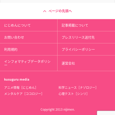
ページの先頭へ
にじめんについて
記事掲載について
お問い合わせ
プレスリリース送付先
利用規約
プライバシーポリシー
インフォマティブデータポリシ
運営会社
ー
kusuguru
media
アニメ情報［にじめん］
科学ニュース［ナゾロジー］
メンタルケア［ココロジー］
心理テスト［シンリ］
Copyright 2013 nijimen.