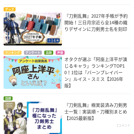
グッズ
『刀剣乱舞』2027年手帳が予約
開始！三日月宗近ら全14種の織
りデザインに刀剣男士名を刻印
ランキング
アンケート
話題
声優
オタクが選ぶ「阿座上洋平が演
じるキャラ」ランキングTOP1
0！1位は『バーンブレイバー
ン』ルイス・スミス【2026年
版】
話題
『刀剣乱舞』極実装済み刀剣男
士一覧｜実装順・刀種別まとめ
【2025最新版】
2コメント