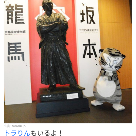
torarin.jp
トラりん
もいるよ！