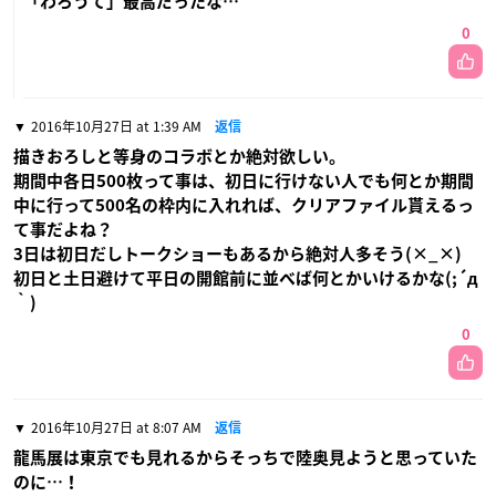
「わろうて」最高だったな…
0
2016年10月27日 at 1:39 AM
返信
描きおろしと等身のコラボとか絶対欲しい。
期間中各日500枚って事は、初日に行けない人でも何とか期間
中に行って500名の枠内に入れれば、クリアファイル貰えるっ
て事だよね？
3日は初日だしトークショーもあるから絶対人多そう(×_×)
初日と土日避けて平日の開館前に並べば何とかいけるかな(;´д
｀)
0
2016年10月27日 at 8:07 AM
返信
龍馬展は東京でも見れるからそっちで陸奥見ようと思っていた
のに…！