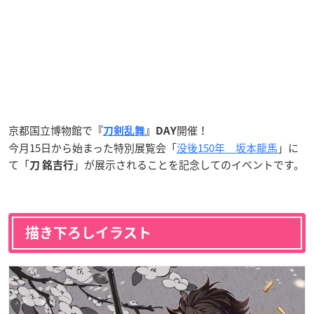
京都国立博物館で
開催！
『
刀剣乱舞
』DAY
今月15日から始まった特別展覧会「
没後150年 坂本龍馬
」に
て「
」が展示されることを記念してのイベントです。
刀 銘吉行
描き下ろしイラスト