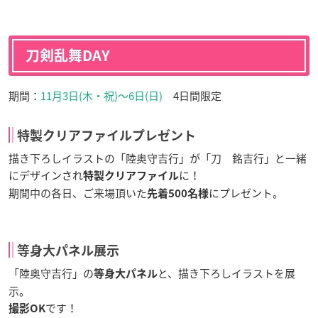
刀剣乱舞DAY
期間：
11月3日(木・祝)〜6日(日)
4日間限定
特製クリアファイルプレゼント
描き下ろしイラストの「陸奥守吉行」が「刀 銘吉行」と一緒
にデザインされ
に！
特製クリアファイル
期間中の各日、ご来場頂いた
にプレゼント。
先着500名様
等身大パネル展示
「陸奥守吉行」の
と、描き下ろしイラストを展
等身大パネル
示。
です！
撮影OK