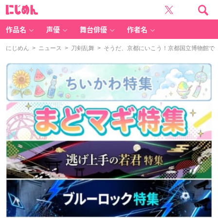
に
じ
め
ん
作品名
声優
舞台俳優
作者名
にじめん
>
ニュース
>
刀剣乱舞
> そうだ、京都にいこう！京都国立博物館で