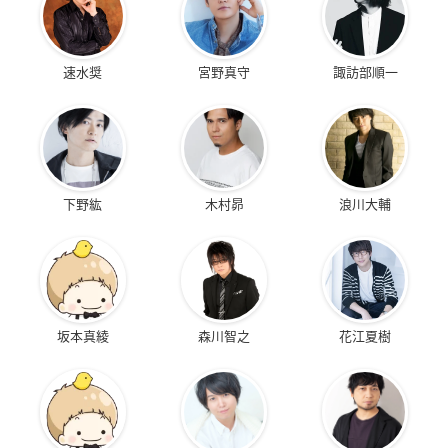
速水奨
宮野真守
諏訪部順一
下野紘
木村昴
浪川大輔
坂本真綾
森川智之
花江夏樹