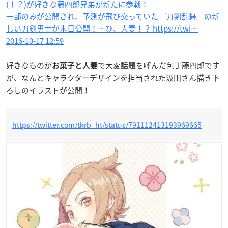
(！？)が好きな藤四郎兄弟が新たに参戦！
一部のみが公開され、予測が飛び交っていた『刀剣乱舞』の新
しい刀剣男士が本日公開！…ひ、人妻！？ https://twi…
2016-10-17 12:59
好きなものが
で大変話題を呼んだ包丁藤四郎です
お菓子と人妻
が、なんとキャラクターデザインを担当された汲田さん描き下
ろしのイラストが公開！
https://twitter.com/tkrb_ht/status/791112413193969665