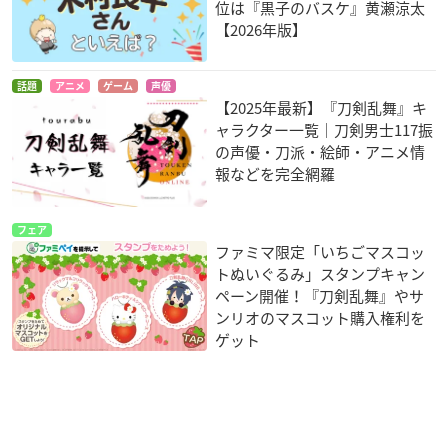
位は『黒子のバスケ』黄瀬涼太
【2026年版】
話題
アニメ
ゲーム
声優
【2025年最新】『刀剣乱舞』キ
ャラクター一覧｜刀剣男士117振
の声優・刀派・絵師・アニメ情
報などを完全網羅
フェア
ファミマ限定「いちごマスコッ
トぬいぐるみ」スタンプキャン
ペーン開催！『刀剣乱舞』やサ
ンリオのマスコット購入権利を
ゲット