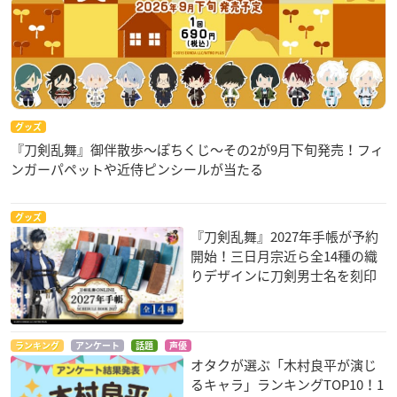
グッズ
『刀剣乱舞』御伴散歩～ぽちくじ～その2が9月下旬発売！フィ
ンガーパペットや近侍ピンシールが当たる
グッズ
『刀剣乱舞』2027年手帳が予約
開始！三日月宗近ら全14種の織
りデザインに刀剣男士名を刻印
ランキング
アンケート
話題
声優
オタクが選ぶ「木村良平が演じ
るキャラ」ランキングTOP10！1