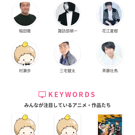
稲田徹
諏訪部順一
花江夏樹
村瀬歩
三宅健太
斉藤壮馬
KEYWORDS
みんなが注目しているアニメ・作品たち