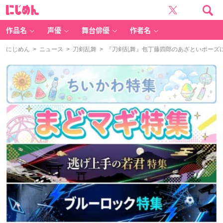
に
じ
め
ん
作品名
声優
舞台俳優
作者名
にじめん
>
ニュース
>
刀剣乱舞
> 『刀剣乱舞』包丁藤四郎のあざといポーズ