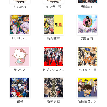
ちいかわ
キャラ一覧
鬼滅の刃
HUNTER...
暗殺教室
刀剣乱舞
サンリオ
ヒプノシスマ...
ハイキュー!!
銀魂
呪術廻戦
名探偵コナン