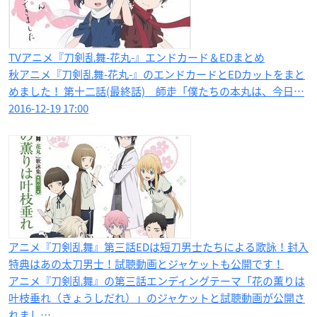
TVアニメ『刀剣乱舞-花丸-』エンドカード＆EDまとめ
秋アニメ『刀剣乱舞-花丸-』のエンドカードとEDカットをまと
めました！ 第十二話(最終話) 師走「僕たちの本丸は、今日…
2016-12-19 17:00
アニメ『刀剣乱舞』第三話EDは短刀男士たちによる歌詠！封入
特典はあの太刀男士！試聴動画とジャケットも公開です！
アニメ『刀剣乱舞』の第三話エンディングテーマ「花の薫りは
叶枝垂れ（きょうしだれ）」のジャケットと試聴動画が公開さ
れまし…