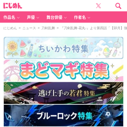
に
じ
め
ん
作品名
声優
舞台俳優
作者名
にじめん
>
ニュース
>
刀剣乱舞
> 『刀剣乱舞-花丸-』より第四話「【卯月】