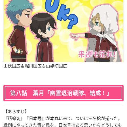
山伏国広＆堀川国広＆山姥切国広
第八話 葉月「幽霊退治戦隊、結成！」
【あらすじ】
『蜻蛉切』『日本号』が本丸に来て、ついに三名槍が揃った。
縁側にやってきた青い鳥を、日本号はある思いからどうしても