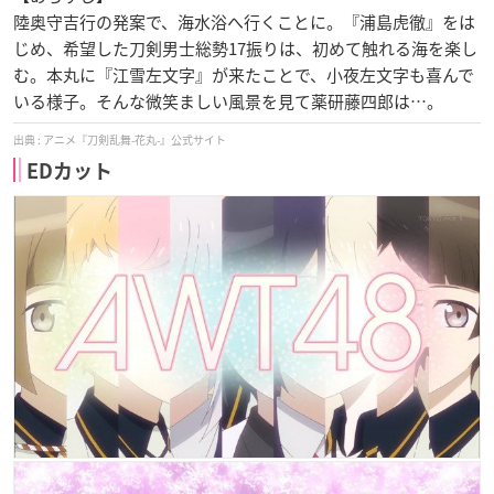
陸奥守吉行の発案で、海水浴へ行くことに。『浦島虎徹』をは
じめ、希望した刀剣男士総勢17振りは、初めて触れる海を楽し
む。本丸に『江雪左文字』が来たことで、小夜左文字も喜んで
いる様子。そんな微笑ましい風景を見て薬研藤四郎は…。
アニメ『刀剣乱舞-花丸-』公式サイト
EDカット