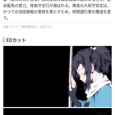
本龍馬の愛刀、陸奥守吉行が選ばれる。隊長の大和守安定は、
かつての池田屋戦の雪辱を果たすため、時間遡行軍の殲滅を誓
う。
アニメ『刀剣乱舞-花丸-』公式サイト
EDカット