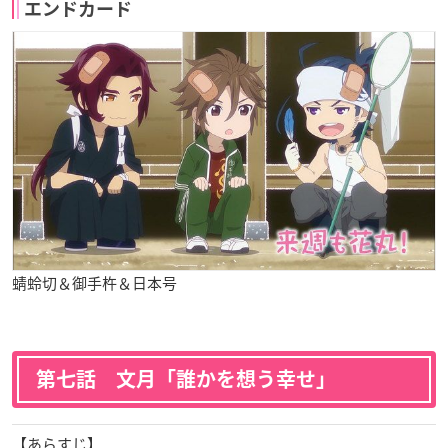
エンドカード
蜻蛉切＆御手杵＆日本号
第七話 文月「誰かを想う幸せ」
【あらすじ】