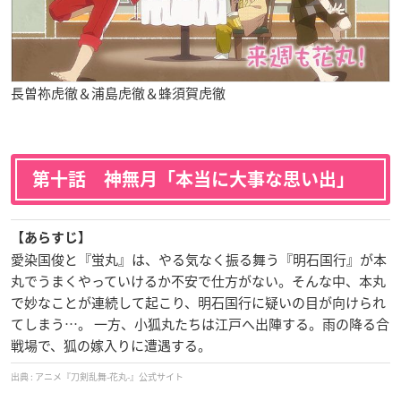
長曽祢虎徹＆浦島虎徹＆蜂須賀虎徹
第十話 神無月「本当に大事な思い出」
【あらすじ】
愛染国俊と『蛍丸』は、やる気なく振る舞う『明石国行』が本
丸でうまくやっていけるか不安で仕方がない。そんな中、本丸
で妙なことが連続して起こり、明石国行に疑いの目が向けられ
てしまう…。 一方、小狐丸たちは江戸へ出陣する。雨の降る合
戦場で、狐の嫁入りに遭遇する。
アニメ『刀剣乱舞-花丸-』公式サイト