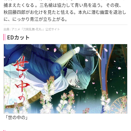
捕まえたくなる 。三名槍は協力して青い鳥を追う。 その夜、
秋田藤四郎がお化けを見たと怯える。本丸に潜む幽霊を退治し
に、にっかり青江が立ち上がる。
アニメ『刀剣乱舞-花丸-』公式サイト
EDカット
「世の中の」