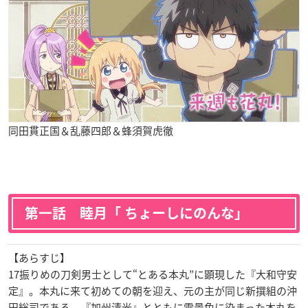
同田貫正国＆乱藤四郎＆蜂須賀虎徹
第一話 睦月「 ちょーしにのんな」
【あらすじ】
17振りめの刀剣男士として“とある本丸”に顕現した『大和守安
定』。本丸に来て初めての朝を迎え、元の主が同じ新撰組の沖
田総司である、『加州清光』とともに雪景色に染まった本丸を