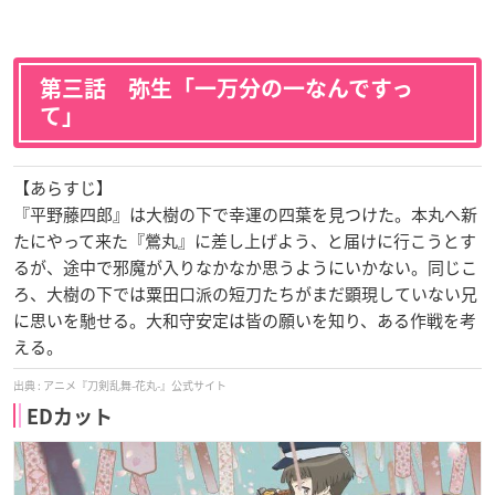
第三話 弥生「一万分の一なんですっ
て」
【あらすじ】
『平野藤四郎』は大樹の下で幸運の四葉を見つけた。本丸へ新
たにやって来た『鶯丸』に差し上げよう、と届けに行こうとす
るが、途中で邪魔が入りなかなか思うようにいかない。同じこ
ろ、大樹の下では粟田口派の短刀たちがまだ顕現していない兄
に思いを馳せる。大和守安定は皆の願いを知り、ある作戦を考
える。
アニメ『刀剣乱舞-花丸-』公式サイト
EDカット