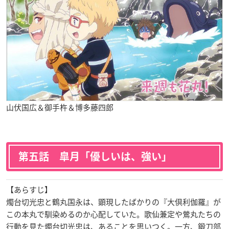
山伏国広＆御手杵＆博多藤四郎
第五話 皐月「優しいは、強い」
【あらすじ】
燭台切光忠と鶴丸国永は、顕現したばかりの『大倶利伽羅』が
この本丸で馴染めるのか心配していた。歌仙兼定や鶯丸たちの
行動を見た燭台切光忠は、あることを思いつく。一方、鍛刀部