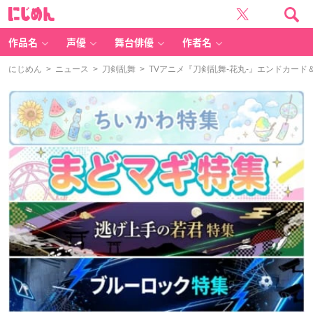
に
じ
め
ん
作品名
声優
舞台俳優
作者名
にじめん
>
ニュース
>
刀剣乱舞
> TVアニメ『刀剣乱舞-花丸-』エンドカード