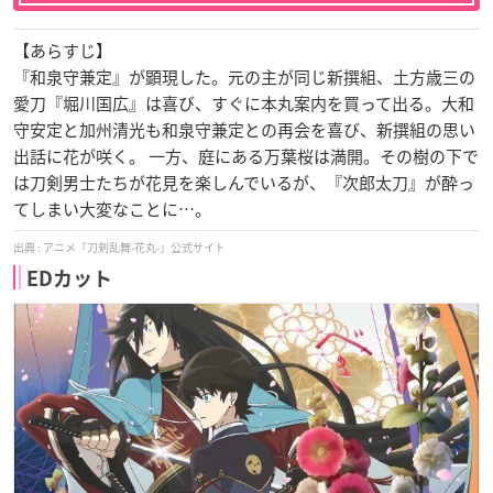
【あらすじ】
『和泉守兼定』が顕現した。元の主が同じ新撰組、土方歳三の
愛刀『堀川国広』は喜び、すぐに本丸案内を買って出る。大和
守安定と加州清光も和泉守兼定との再会を喜び、新撰組の思い
出話に花が咲く。 一方、庭にある万葉桜は満開。その樹の下で
は刀剣男士たちが花見を楽しんでいるが、『次郎太刀』が酔っ
てしまい大変なことに…。
アニメ『刀剣乱舞-花丸-』公式サイト
EDカット