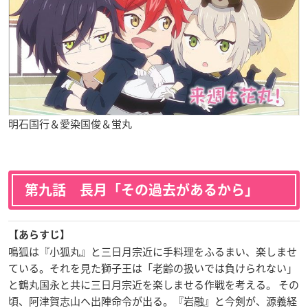
明石国行＆愛染国俊＆蛍丸
第九話 長月「その過去があるから」
【あらすじ】
鳴狐は『小狐丸』と三日月宗近に手料理をふるまい、楽しませ
ている。それを見た獅子王は「老齢の扱いでは負けられない」
と鶴丸国永と共に三日月宗近を楽しませる作戦を考える。 その
頃、阿津賀志山へ出陣命令が出る。『岩融』と今剣が、源義経