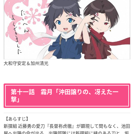
大和守安定＆加州清光
第十一話 霜月「沖田譲りの、冴えた一
撃」
【あらすじ】
新撰組 近藤勇の愛刀『長曽祢虎徹』が顕現して間もなく、池田
屋へ出陣の命が出る。出陣部隊には新撰組に縁のある刀と、坂