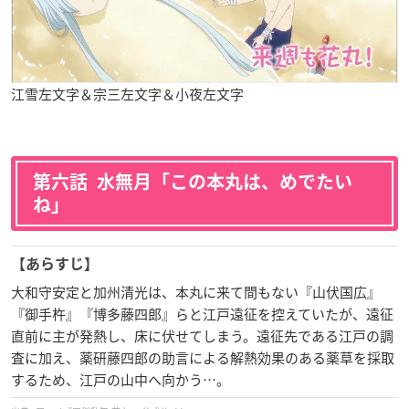
江雪左文字＆宗三左文字＆小夜左文字
第六話 水無月「この本丸は、めでたい
ね」
【あらすじ】
大和守安定と加州清光は、本丸に来て間もない『山伏国広』
『御手杵』『博多藤四郎』らと江戸遠征を控えていたが、遠征
直前に主が発熱し、床に伏せてしまう。遠征先である江戸の調
査に加え、薬研藤四郎の助言による解熱効果のある薬草を採取
するため、江戸の山中へ向かう…。