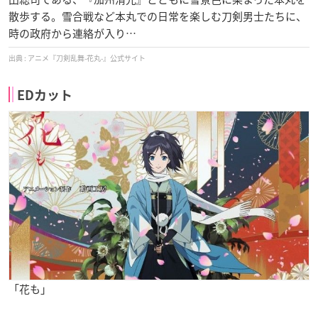
散歩する。雪合戦など本丸での日常を楽しむ刀剣男士たちに、
時の政府から連絡が入り…
アニメ『刀剣乱舞-花丸-』公式サイト
EDカット
「花も」