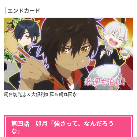
エンドカード
燭台切光忠＆大倶利伽羅＆鶴丸国永
第四話 卯月「強さって、なんだろう
な」