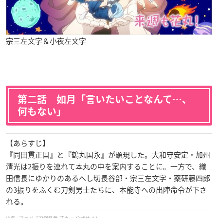
宗三左文字＆小夜左文字
第二話 如月「言いたいことなんて…、
何もない」
【あらすじ】
『同田貫正国』と『鶴丸国永』が顕現した。大和守安定・加州
清光は2振りを連れて本丸の中を案内することに。一方で、織
田信長にゆかりのあるへし切長谷部・宗三左文字・薬研藤四郎
の3振りをふくむ刀剣男士たちに、本能寺への出陣命令が下さ
れる。