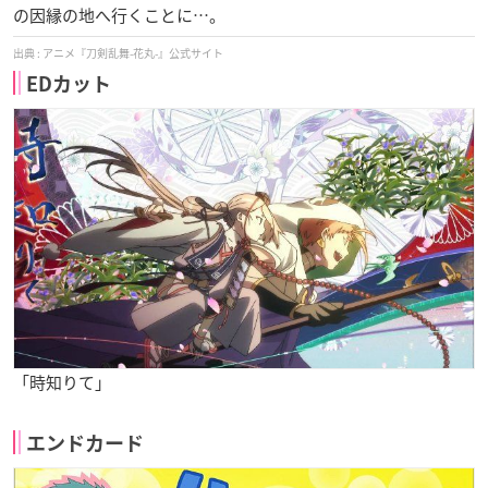
の因縁の地へ行くことに…。
アニメ『刀剣乱舞-花丸-』公式サイト
EDカット
「時知りて」
エンドカード