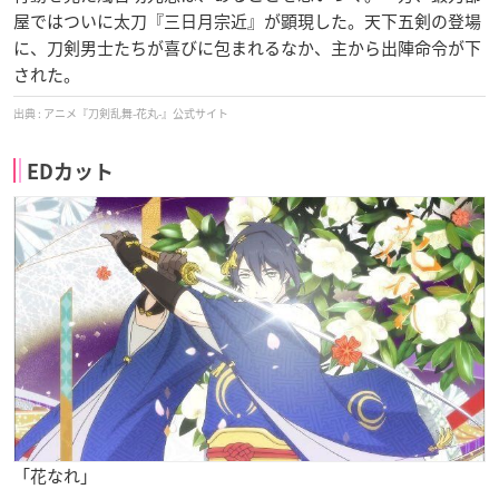
屋ではついに太刀『三日月宗近』が顕現した。天下五剣の登場
に、刀剣男士たちが喜びに包まれるなか、主から出陣命令が下
された。
アニメ『刀剣乱舞-花丸-』公式サイト
EDカット
「花なれ」