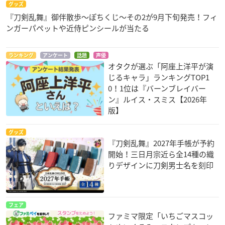
グッズ
『刀剣乱舞』御伴散歩～ぽちくじ～その2が9月下旬発売！フィ
ンガーパペットや近侍ピンシールが当たる
ランキング
アンケート
話題
声優
オタクが選ぶ「阿座上洋平が演
じるキャラ」ランキングTOP1
0！1位は『バーンブレイバー
ン』ルイス・スミス【2026年
版】
グッズ
『刀剣乱舞』2027年手帳が予約
開始！三日月宗近ら全14種の織
りデザインに刀剣男士名を刻印
フェア
ファミマ限定「いちごマスコッ