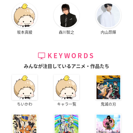
坂本真綾
森川智之
内山昂輝
KEYWORDS
みんなが注目しているアニメ・作品たち
ちいかわ
キャラ一覧
鬼滅の刃