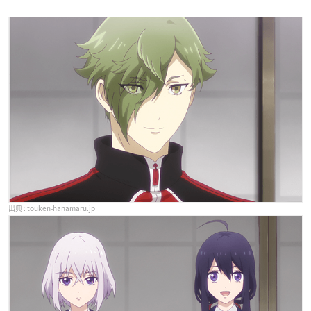
touken-hanamaru.jp