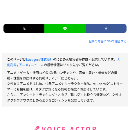
記事の内容について報告する
このページは
kusuguru株式会社
のにじめん編集部が作成・配信しています。
刀
剣乱舞
/
アニメ
/
ニュース
の最新情報はリンク先をご覧ください。
アニメ・ゲーム・漫画などの2次元コンテンツや、声優・舞台・俳優などの情
報・話題をお届けする情報メディア「にじめん」。
女性向けアニメをはじめ、少年アニメやキャラクター作品、VTuberなどストリー
マーにも幅を広げ、オタクが気になる情報を幅広くお届けしています。
さらに、アンケート・ランキング・オタ活（推し活）お役立ち情報など、女性オ
タクがワクワク楽しめるようなコンテンツも発信しています。
VOICE ACTOR