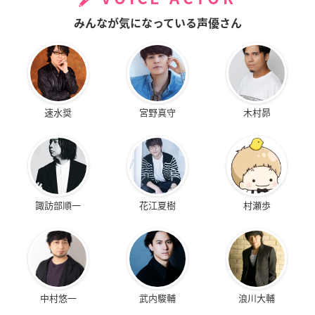
みんなが気になっている声優さん
速水奨
宮野真守
木村昴
諏訪部順一
花江夏樹
村瀬歩
中村悠一
武内駿輔
浪川大輔