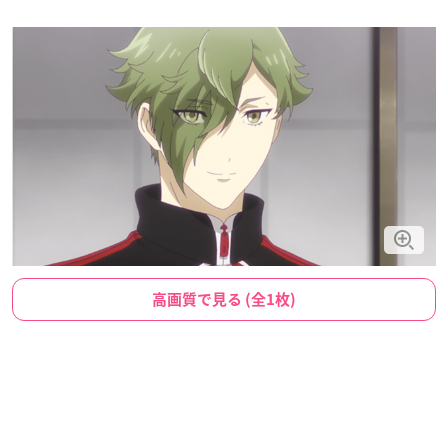
高画質で見る (全1枚)