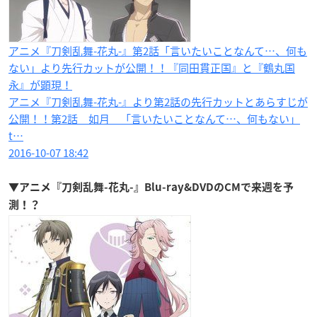
アニメ『刀剣乱舞-花丸-』第2話「言いたいことなんて…、何も
ない」より先行カットが公開！！『同田貫正国』と『鶴丸国
永』が顕現！
アニメ『刀剣乱舞-花丸-』より第2話の先行カットとあらすじが
公開！！第2話 如月 「言いたいことなんて…、何もない」
t…
2016-10-07 18:42
▼アニメ『刀剣乱舞-花丸-』Blu-ray&DVDのCMで来週を予
測！？