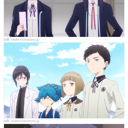
touken-hanamaru.jp
touken-hanamaru.jp