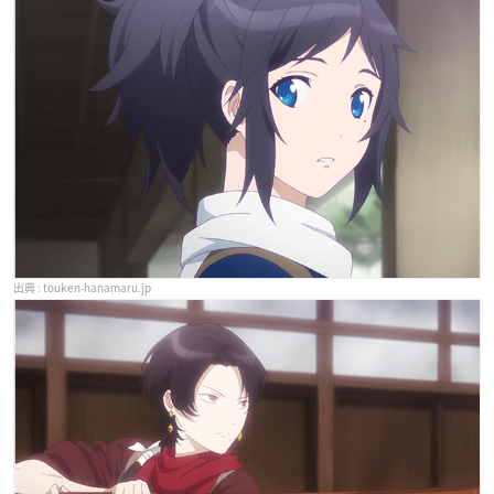
touken-hanamaru.jp