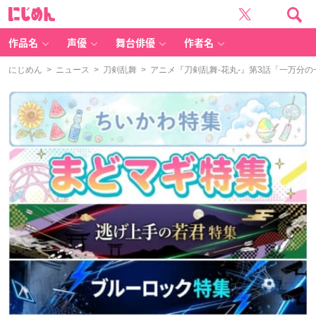
に
じ
め
ん
作品名
声優
舞台俳優
作者名
にじめん
>
ニュース
>
刀剣乱舞
> アニメ『刀剣乱舞-花丸-』第3話「一万分