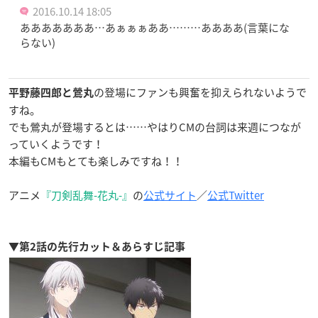
2016.10.14 18:05
あああああああ…あぁぁぁああ………ああああ(言葉にな
らない)
の登場にファンも興奮を抑えられないようで
平野藤四郎と鶯丸
すね。
でも鶯丸が登場するとは……やはりCMの台詞は来週につなが
っていくようです！
本編もCMもとても楽しみですね！！
アニメ
『刀剣乱舞-花丸-』
の
公式サイト
／
公式Twitter
▼第2話の先行カット＆あらすじ記事