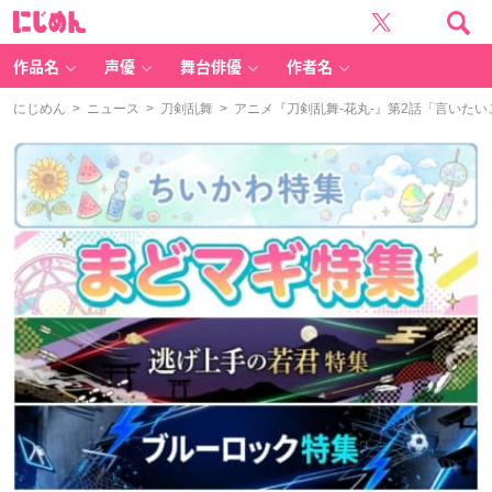
に
じ
め
ん
作品名
声優
舞台俳優
作者名
にじめん
>
ニュース
>
刀剣乱舞
> アニメ『刀剣乱舞-花丸-』第2話「言い