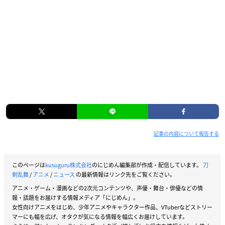
記事の内容について報告する
このページは
kusuguru株式会社
のにじめん編集部が作成・配信しています。
刀
剣乱舞
/
アニメ
/
ニュース
の最新情報はリンク先をご覧ください。
アニメ・ゲーム・漫画などの2次元コンテンツや、声優・舞台・俳優などの情
報・話題をお届けする情報メディア「にじめん」。
女性向けアニメをはじめ、少年アニメやキャラクター作品、VTuberなどストリー
マーにも幅を広げ、オタクが気になる情報を幅広くお届けしています。