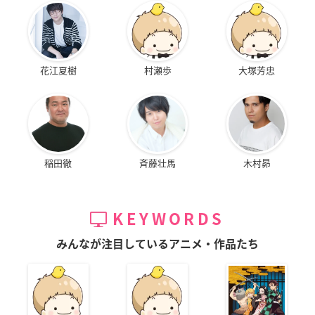
花江夏樹
村瀬歩
大塚芳忠
稲田徹
斉藤壮馬
木村昴
KEYWORDS
みんなが注目しているアニメ・作品たち