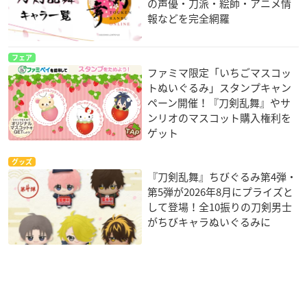
の声優・刀派・絵師・アニメ情
報などを完全網羅
フェア
ファミマ限定「いちごマスコッ
トぬいぐるみ」スタンプキャン
ペーン開催！『刀剣乱舞』やサ
ンリオのマスコット購入権利を
ゲット
グッズ
『刀剣乱舞』ちびぐるみ第4弾・
第5弾が2026年8月にプライズと
して登場！全10振りの刀剣男士
がちびキャラぬいぐるみに