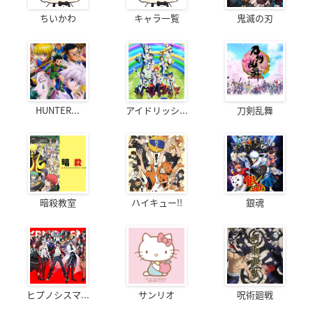
ちいかわ
キャラ一覧
鬼滅の刃
HUNTER...
アイドリッシ...
刀剣乱舞
暗殺教室
ハイキュー!!
銀魂
ヒプノシスマ...
サンリオ
呪術廻戦