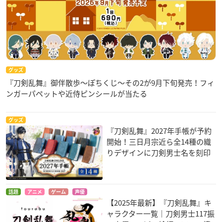
グッズ
『刀剣乱舞』御伴散歩～ぽちくじ～その2が9月下旬発売！フィ
ンガーパペットや近侍ピンシールが当たる
グッズ
『刀剣乱舞』2027年手帳が予約
開始！三日月宗近ら全14種の織
りデザインに刀剣男士名を刻印
話題
アニメ
ゲーム
声優
【2025年最新】『刀剣乱舞』キ
ャラクター一覧｜刀剣男士117振