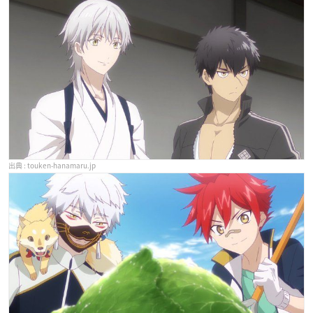
touken-hanamaru.jp