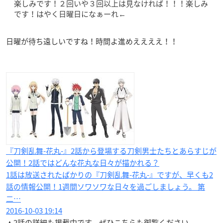
楽しみです！２回いや３回以上は見なければ！！！楽しみ
です！はやく日曜日になぁーれ←
日曜が待ち遠しいですね！時間よ進めええええ！！
『刀剣乱舞-花丸-』2話から登場する刀剣男士たちとあらすじが
公開！2話ではどんな花丸な日々が描かれる？
1話は放送されたばかりの『刀剣乱舞-花丸-』ですが、早くも2
話の情報公開！1週間ソワソワな日々を過ごしましょう。 第
二…
2016-10-03 19:14
▲2話の詳細も掲載中です。ぜひこちらも御覧ください。