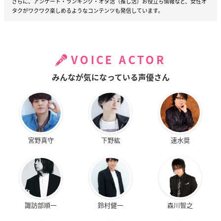
さらに、アンケート・ランキング・オタ活（推し活）お役立ち情報など、女性オ
タクがワクワク楽しめるようなコンテンツも発信しています。
VOICE ACTOR
みんなが気になっている声優さん
宮野真守
下野紘
速水奨
諏訪部順一
鈴村健一
森川智之