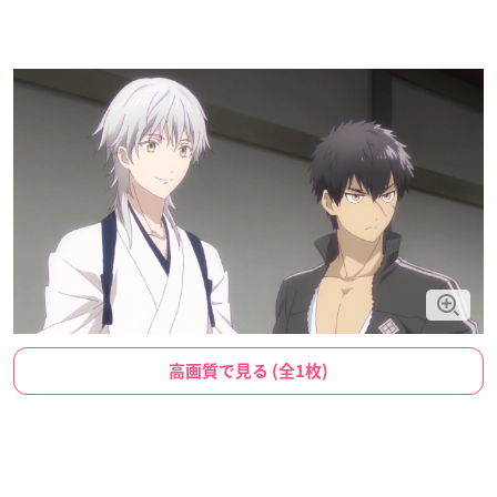
高画質で見る (全1枚)