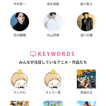
中村悠一
坂本真綾
森川智之
武内駿輔
内山昂輝
浪川大輔
KEYWORDS
みんなが注目しているアニメ・作品たち
ちいかわ
キャラ一覧
鬼滅の刃