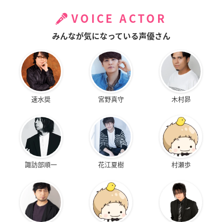
VOICE ACTOR
みんなが気になっている声優さん
速水奨
宮野真守
木村昴
諏訪部順一
花江夏樹
村瀬歩