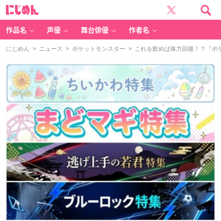
に
じ
め
ん
作品名
声優
舞台俳優
作者名
にじめん
>
ニュース
>
ポケットモンスター
> これを飲めば体力回復！？『ポ