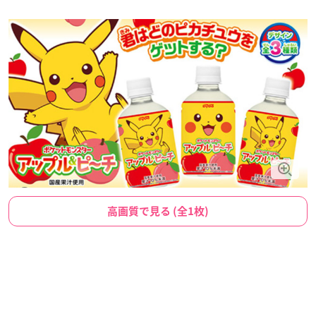
高画質で見る (全1枚)