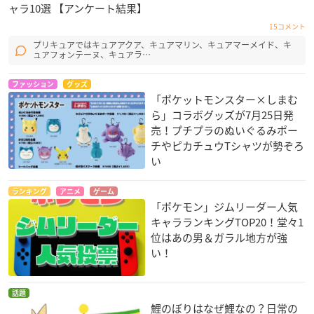
ャラ10選 【アンケート結果】
15コメント
プリキュアではキュアアクア、キュアマリン、キュアマーメイド、キ
ュアフォンテーヌ、キュアラ…
ファッション
グッズ
「ポケットモンスター×しまむ
ら」コラボグッズが7月25日発
売！プチプラのぬいぐるみポー
チやピカチュウTシャツが勢ぞろ
い
ランキング
アニメ
ゲーム
「ポケモン」ジムリーダー人気
キャラランキングTOP20！堂々1
位はあの男＆ガラル地方が強
い！
話題
鯉のぼりはなぜ鯉なの？日常の