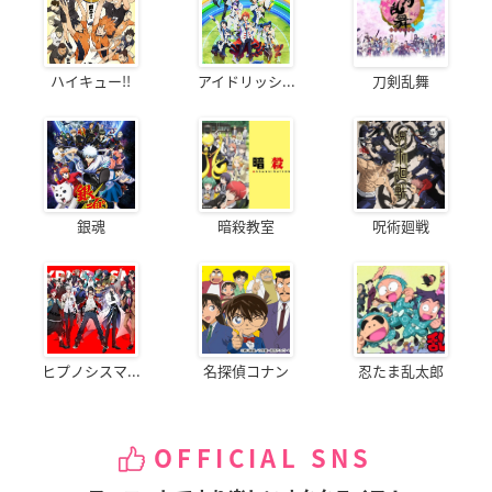
ハイキュー!!
アイドリッシ...
刀剣乱舞
銀魂
暗殺教室
呪術廻戦
ヒプノシスマ...
名探偵コナン
忍たま乱太郎
OFFICIAL SNS