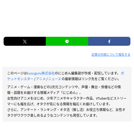
記事の内容について報告する
このページは
kusuguru株式会社
のにじめん編集部が作成・配信しています。
ポ
ケットモンスター
/
アニメ
/
ニュース
の最新情報はリンク先をご覧ください。
アニメ・ゲーム・漫画などの2次元コンテンツや、声優・舞台・俳優などの情
報・話題をお届けする情報メディア「にじめん」。
女性向けアニメをはじめ、少年アニメやキャラクター作品、VTuberなどストリー
マーにも幅を広げ、オタクが気になる情報を幅広くお届けしています。
さらに、アンケート・ランキング・オタ活（推し活）お役立ち情報など、女性オ
タクがワクワク楽しめるようなコンテンツも発信しています。