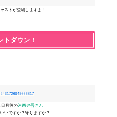
ャスト
が登場しますよ！
ントダウン！
s/782431726949666817
三日月役の
河西健吾さん
！
いいですか？守りますか？