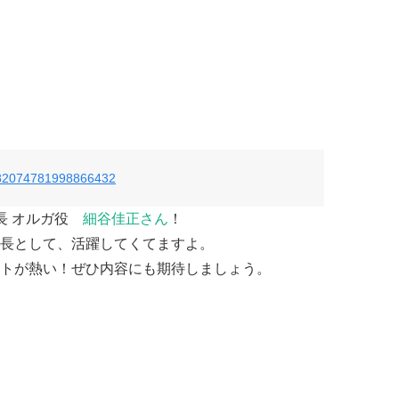
s/782074781998866432
長 オルガ役
細谷佳正さん
！
長として、活躍してくてますよ。
トが熱い！ぜひ内容にも期待しましょう。