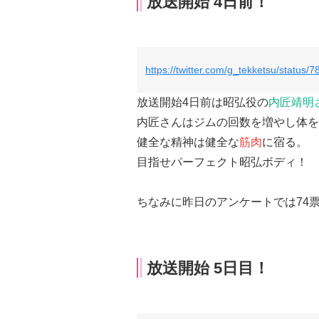
放送開始 4日前！
https://twitter.com/g_tekketsu/statu
放送開始4日前は昭弘役の
内匠靖明
内匠さんはジムの回数を増やし体を
健全な精神は健全な
筋肉
に宿る。
目指せパーフェクト昭弘ボディ！
ちなみに昨日のアンケートでは74
放送開始 5日目！