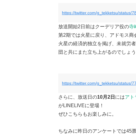
https://twitter.com/g_tekketsu/statu
放送開始2日前はクーデリア役の
寺
第2期では火星に戻り、アドモス商
火星の経済的独立を掲げ、未就労者
団と共にまた立ち上がるのでしょう
https://twitter.com/g_tekketsu/statu
さらに、放送日の
10月2日
には
アト
がLINELIVEに登場！
ぜひこちらもお楽しみに。
ちなみに昨日のアンケートでは45