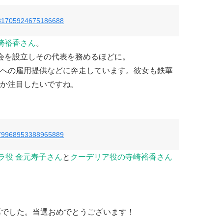
s/781705924675186688
崎裕香さん
。
会を設立しその代表を務めるほどに。
への雇用提供などに奔走しています。彼女も鉄華
か注目したいですね。
s/779968953388965889
ラ役 金元寿子さん
と
クーデリア役の寺崎裕香さん
票でした。当選おめでとうございます！