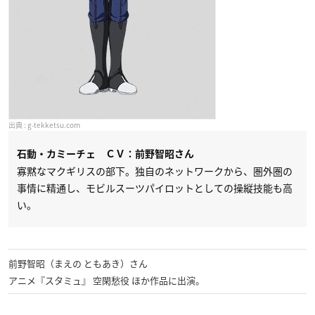
g-tekketsu.com
石動・カミーチェ ＣＶ：前野智昭さん
寡黙なマクギリスの部下。独自のネットワークから、圏外圏の
事情に精通し、モビルスーツパイロットとしての操縦技能も高
い。
前野智昭（まえの ともあき）さん
アニメ『スタミュ』 空閑愁役 ほか作品に出演。