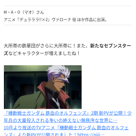
M・A・O（マオ）さん
アニメ『デュラララ!!×2』ヴァローナ 役 ほか作品に出演。
大所帯の鉄華団がさらに大所帯に！また、
新たなセブンスター
などキャラクターが増えましたね！
ズ
『機動戦士ガンダム 鉄血のオルフェンズ』2期 新PVが公開！少
年兵の大量投入される争いの絶えない無秩序な世界に…
10月より放送のTVアニメ『機動戦士ガンダム 鉄血のオルフェ
ンズ』より新PVが公開されました！https://niji…