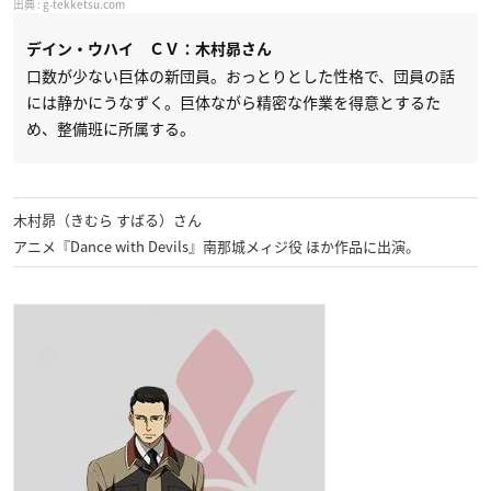
g-tekketsu.com
デイン・ウハイ ＣＶ：木村昴さん
口数が少ない巨体の新団員。おっとりとした性格で、団員の話
には静かにうなずく。巨体ながら精密な作業を得意とするた
め、整備班に所属する。
木村昴（きむら すばる）さん
アニメ『Dance with Devils』南那城メィジ役 ほか作品に出演。