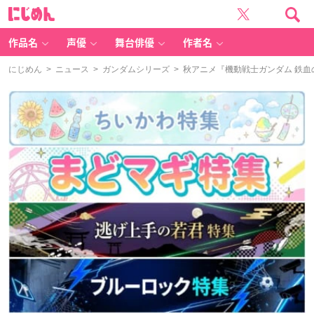
に
じ
め
ん
作品名
声優
舞台俳優
作者名
にじめん
>
ニュース
>
ガンダムシリーズ
> 秋アニメ『機動戦士ガンダム 鉄