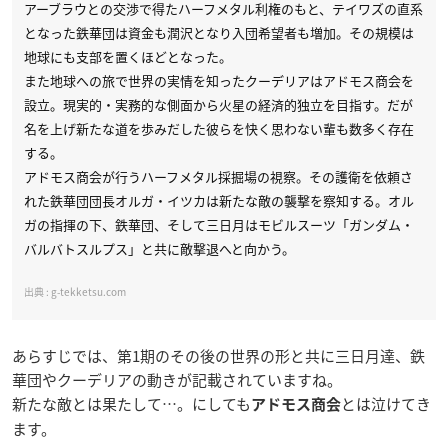
アーブラウとの交渉で得たハーフメタル利権のもと、テイワズの直系
となった鉄華団は資金も潤沢となり入団希望者も増加。その規模は
地球にも支部を置くほどとなった。
また地球への旅で世界の実情を知ったクーデリアはアドモス商会を
設立。現実的・実務的な側面から火星の経済的独立を目指す。だが
名を上げ新たな道を歩みだした彼らを快く思わない輩も数多く存在
する。
アドモス商会が行うハーフメタル採掘場の視察。その護衛を依頼さ
れた鉄華団団長オルガ・イツカは新たな敵の襲撃を察知する。オル
ガの指揮の下、鉄華団、そして三日月はモビルスーツ「ガンダム・
バルバトスルプス」と共に敵撃退へと向かう。
g-tekketsu.com
あらすじでは、第1期のその後の世界の形と共に三日月達、鉄
華団やクーデリアの動きが記載されていますね。
新たな敵とは果たして…。にしても
とは泣けてき
アドモス商会
ます。