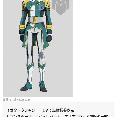
g-tekketsu.com
イオク・クジャン C
Ｖ：島﨑信長さん
セブンスターズ、クジャン家当主。アリアンロッド艦隊の一部