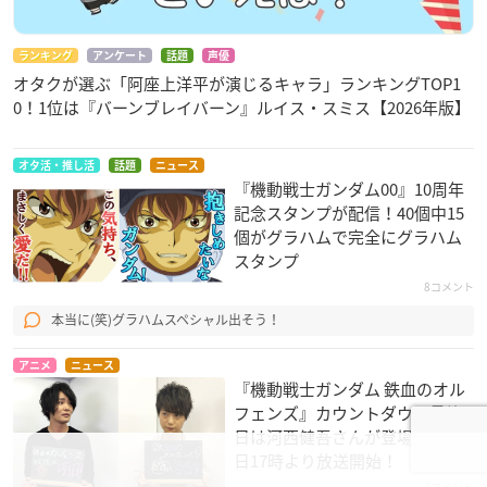
ランキング
アンケート
話題
声優
オタクが選ぶ「阿座上洋平が演じるキャラ」ランキングTOP1
0！1位は『バーンブレイバーン』ルイス・スミス【2026年版】
オタ活・推し活
話題
ニュース
『機動戦士ガンダム00』10周年
記念スタンプが配信！40個中15
個がグラハムで完全にグラハム
スタンプ
8コメント
本当に(笑)グラハムスペシャル出そう！
アニメ
ニュース
『機動戦士ガンダム 鉄血のオル
フェンズ』カウントダウン最終
日は河西健吾さんが登場！本日2
日17時より放送開始！
7コメント