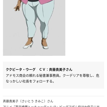
ククビータ・ウーグ ＣＶ：斉藤貴美子さん
アドモス商会の頼れる秘書兼事務員。クーデリアを尊敬し、危
なっかしい社長をフォローする。
斉藤貴美子（さいとう きみこ）さん
アニメ『東京喰種トーキョーグール√A』ビッグマダム役ほか作品に出