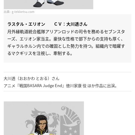
g-tekketsu.com
ラスタル・エリオン
ＣＶ：大川透さん
月外縁軌道統合艦隊アリアンロッドの司令を務めるセブンスタ
ーズ、エリオン家当主。豪快な性格で部下からの支持も厚く、
ギャラルホルン内での確固とした勢力を持つ。組織内で暗躍す
るマクギリスを注視し、牽制する。
大川透（おおかわ とおる）さん
アニメ『戦国BASARA Judge End』徳川家康 役 ほか作品に出演。