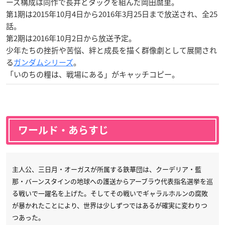
ーズ構成は同作で長井とタッグを組んだ岡田麿里。
第1期は2015年10月4日から2016年3月25日まで放送され、全25
話。
第2期は2016年10月2日から放送予定。
少年たちの挫折や苦悩、絆と成長を描く群像劇として展開され
る
ガンダムシリーズ
。
「いのちの糧は、戦場にある」がキャッチコピー。
ワールド・あらすじ
主人公、三日月・オーガスが所属する鉄華団は、クーデリア・藍
那・バーンスタインの地球への護送からアーブラウ代表指名選挙を巡
る戦いで一躍名を上げた。そしてその戦いでギャラルホルンの腐敗
が暴かれたことにより、世界は少しずつではあるが確実に変わりつ
つあった。