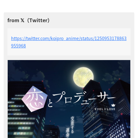
https://twitter.com/koipro_anime/status/1250953178863
955968