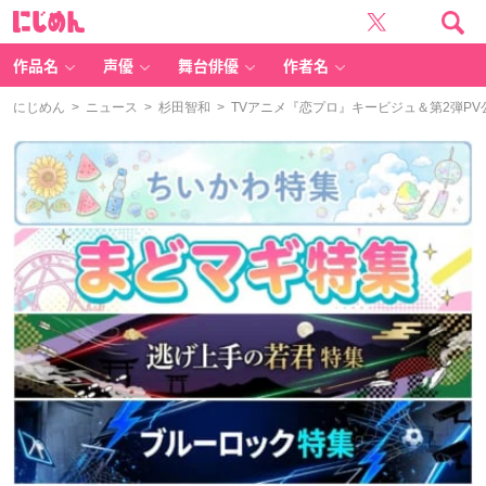
に
じ
め
ん
作品名
声優
舞台俳優
作者名
にじめん
>
ニュース
>
杉田智和
> TVアニメ『恋プロ』キービジュ＆第2弾P