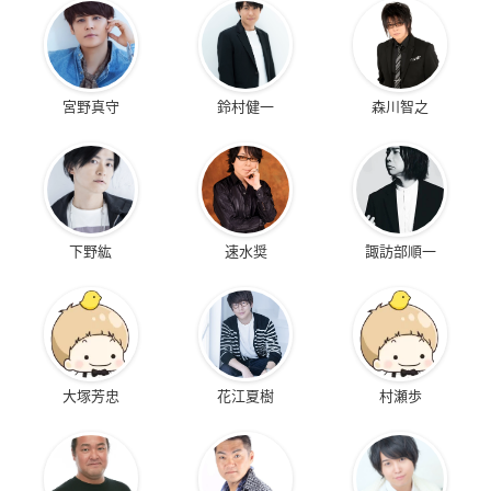
宮野真守
鈴村健一
森川智之
下野紘
速水奨
諏訪部順一
大塚芳忠
花江夏樹
村瀬歩