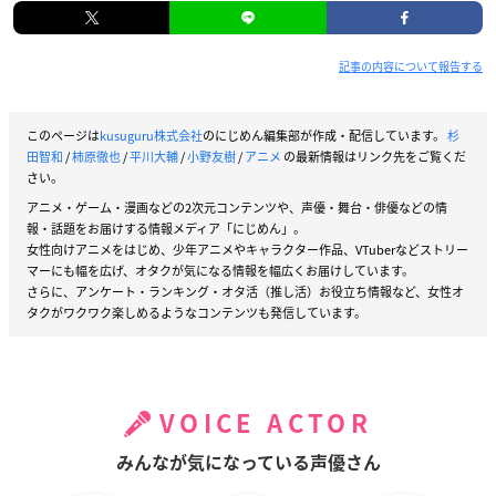
記事の内容について報告する
このページは
kusuguru株式会社
のにじめん編集部が作成・配信しています。
杉
田智和
/
柿原徹也
/
平川大輔
/
小野友樹
/
アニメ
の最新情報はリンク先をご覧くだ
さい。
アニメ・ゲーム・漫画などの2次元コンテンツや、声優・舞台・俳優などの情
報・話題をお届けする情報メディア「にじめん」。
女性向けアニメをはじめ、少年アニメやキャラクター作品、VTuberなどストリー
マーにも幅を広げ、オタクが気になる情報を幅広くお届けしています。
さらに、アンケート・ランキング・オタ活（推し活）お役立ち情報など、女性オ
タクがワクワク楽しめるようなコンテンツも発信しています。
VOICE ACTOR
みんなが気になっている声優さん