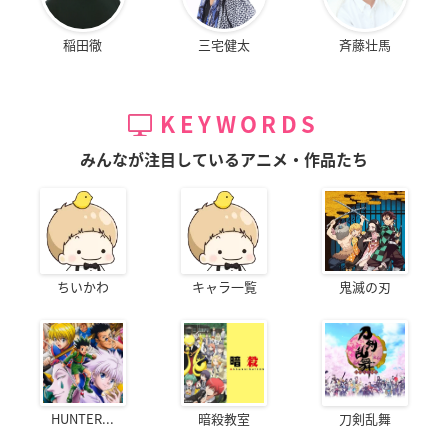
稲田徹
三宅健太
斉藤壮馬
KEYWORDS
みんなが注目しているアニメ・作品たち
ちいかわ
キャラ一覧
鬼滅の刃
HUNTER...
暗殺教室
刀剣乱舞