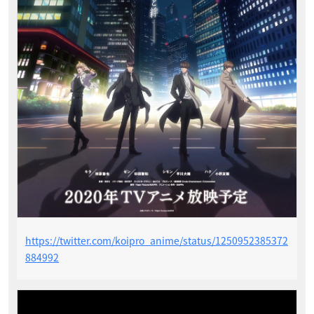
https://twitter.com/koipro_anime/status/1250952385372
884992