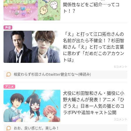
関係性などをご紹介…ってコ
ト！？
声優
「え」と打って江口拓也さんの
名前が出たら不健全！？杉田智
和さん「え」と打って出た言葉
に思わず「だめだこのアカウン
トは」
6コメント
相変わらず杉田さんのtwitter健全だな〜(棒読み)
アニメ
犬役に杉田智和さん・猫役に小
野大輔さんが発表！アニメ『ひ
ざうえ』日本一人気の猫とのコ
ラボPVや追加キャスト公開
3コメント
おお、良い感じだ。楽しみ！