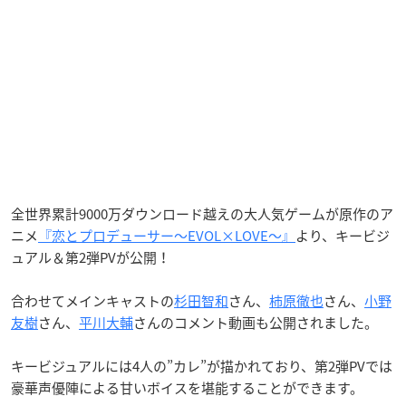
全世界累計9000万ダウンロード越えの大人気ゲームが原作のア
ニメ
『恋とプロデューサー～EVOL×LOVE～』
より、キービジ
ュアル＆第2弾PVが公開！
合わせてメインキャストの
杉田智和
さん、
柿原徹也
さん、
小野
友樹
さん、
平川大輔
さんのコメント動画も公開されました。
キービジュアルには4人の”カレ”が描かれており、第2弾PVでは
豪華声優陣による甘いボイスを堪能することができます。