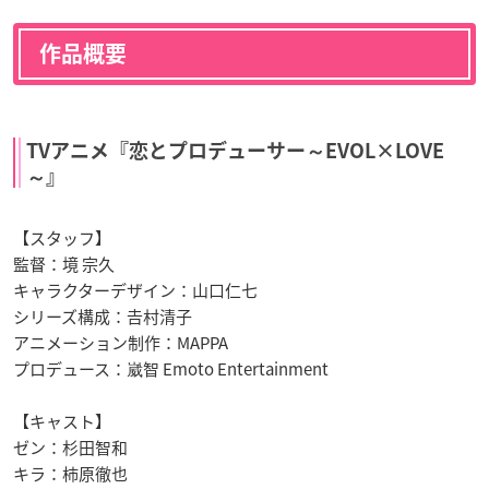
作品概要
TVアニメ『恋とプロデューサー～EVOL×LOVE
～』
【スタッフ】
監督：境 宗久
キャラクターデザイン：山口仁七
シリーズ構成：𠮷村清子
アニメーション制作：MAPPA
プロデュース：崴智 Emoto Entertainment
【キャスト】
ゼン：杉田智和
キラ：柿原徹也