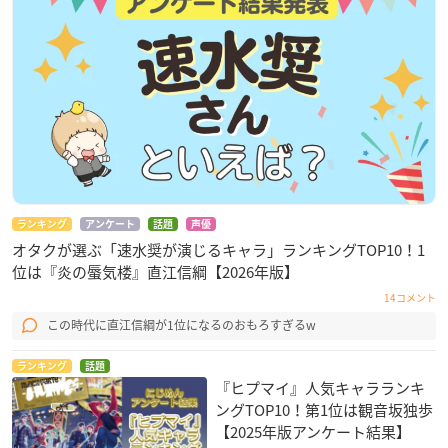
ランキング
アンケート
話題
声優
オタクが選ぶ「速水奨が演じるキャラ」ランキングTOP10！1
位は『炎の蜃気楼』直江信綱【2026年版】
14コメント
この時代に直江信綱が1位になるのおもろすぎるw
ランキング
話題
『ヒプマイ』人気キャラランキ
ングTOP10！第1位は観音坂独歩
【2025年版アンケート結果】