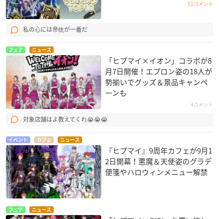
51コメント
私の心には帝统が一番だ
フェア
ニュース
「ヒプマイ×イオン」コラボが8
月7日開催！エプロン姿の18人が
勢揃いでグッズ＆景品キャンペ
ーンも
4コメント
対象店舗はよ教えてくれ😭😭😭
イベント
カフェ
ニュース
『ヒプマイ』9周年カフェが9月1
2日開幕！悪魔＆天使姿のグラデ
便箋やハロウィンメニュー解禁
フェア
ニュース