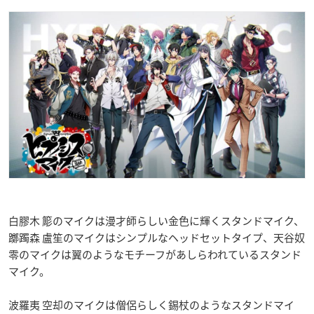
白膠木 簓のマイクは漫才師らしい金色に輝くスタンドマイク、
躑躅森 盧笙のマイクはシンプルなヘッドセットタイプ、天谷奴
零のマイクは翼のようなモチーフがあしらわれているスタンド
マイク。
波羅夷 空却のマイクは僧侶らしく錫杖のようなスタンドマイ