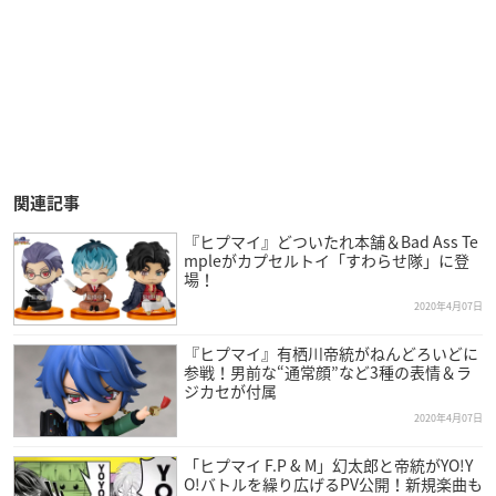
関連記事
『ヒプマイ』どついたれ本舗＆Bad Ass Te
mpleがカプセルトイ「すわらせ隊」に登
場！
2020年4月07日
『ヒプマイ』有栖川帝統がねんどろいどに
参戦！男前な“通常顔”など3種の表情＆ラ
ジカセが付属
2020年4月07日
「ヒプマイ F.P & M」幻太郎と帝統がYO!Y
O!バトルを繰り広げるPV公開！新規楽曲も