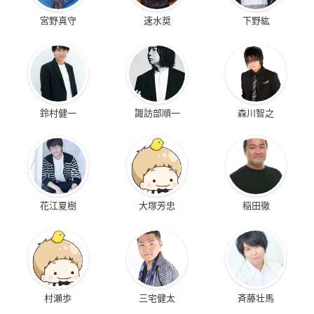
宮野真守
速水奨
下野紘
鈴村健一
諏訪部順一
森川智之
花江夏樹
大塚芳忠
稲田徹
村瀬歩
三宅健太
斉藤壮馬