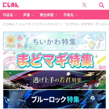
に
じ
め
ん
作品名
声優
舞台俳優
作者名
にじめん
>
ニュース
>
ヒプノシスマイク
> 『ヒプマイ』オオサカ・ディビジ