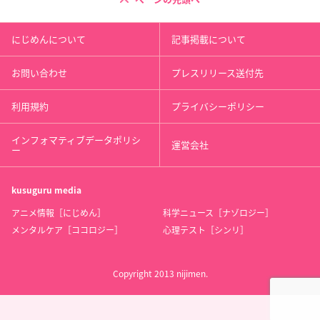
にじめんについて
記事掲載について
お問い合わせ
プレスリリース送付先
利用規約
プライバシーポリシー
インフォマティブデータポリシ
運営会社
ー
kusuguru
media
アニメ情報［にじめん］
科学ニュース［ナゾロジー］
メンタルケア［ココロジー］
心理テスト［シンリ］
Copyright 2013 nijimen.