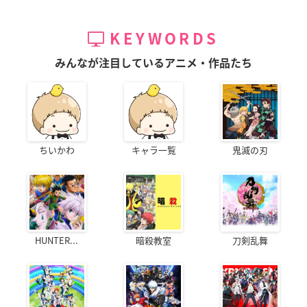
KEYWORDS
みんなが注目しているアニメ・作品たち
ちいかわ
キャラ一覧
鬼滅の刃
HUNTER...
暗殺教室
刀剣乱舞