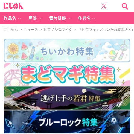
に
じ
め
ん
作品名
声優
舞台俳優
作者名
にじめん
>
ニュース
>
ヒプノシスマイク
> 『ヒプマイ』どついたれ本舗＆Bad 