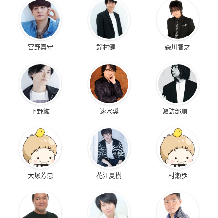
宮野真守
鈴村健一
森川智之
下野紘
速水奨
諏訪部順一
大塚芳忠
花江夏樹
村瀬歩