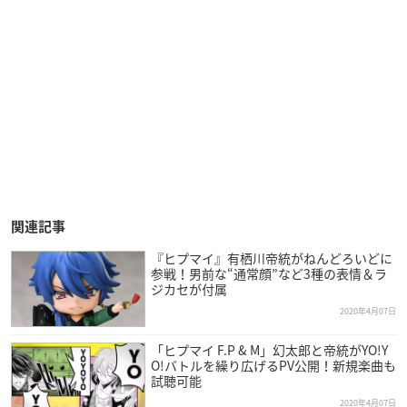
関連記事
『ヒプマイ』有栖川帝統がねんどろいどに
参戦！男前な“通常顔”など3種の表情＆ラ
ジカセが付属
2020年4月07日
「ヒプマイ F.P & M」幻太郎と帝統がYO!Y
O!バトルを繰り広げるPV公開！新規楽曲も
試聴可能
2020年4月07日