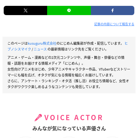
記事の内容について報告する
このページは
kusuguru株式会社
のにじめん編集部が作成・配信しています。
ヒ
プノシスマイク
/
ニュース
の最新情報はリンク先をご覧ください。
アニメ・ゲーム・漫画などの2次元コンテンツや、声優・舞台・俳優などの情
報・話題をお届けする情報メディア「にじめん」。
女性向けアニメをはじめ、少年アニメやキャラクター作品、VTuberなどストリー
マーにも幅を広げ、オタクが気になる情報を幅広くお届けしています。
さらに、アンケート・ランキング・オタ活（推し活）お役立ち情報など、女性オ
タクがワクワク楽しめるようなコンテンツも発信しています。
VOICE ACTOR
みんなが気になっている声優さん