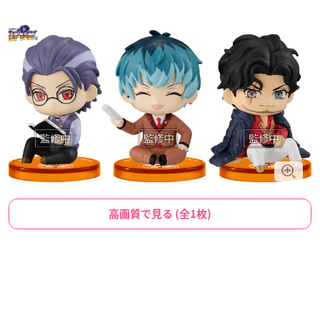
高画質で見る (全1枚)