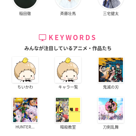
稲田徹
斉藤壮馬
三宅健太
KEYWORDS
みんなが注目しているアニメ・作品たち
ちいかわ
キャラ一覧
鬼滅の刃
HUNTER...
暗殺教室
刀剣乱舞