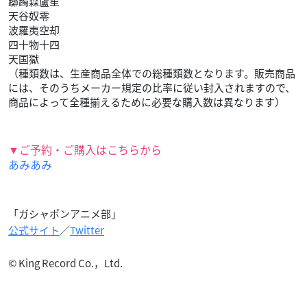
躑躅森盧笙
天谷奴零
波羅夷空却
四十物十四
天国獄
（種類数は、生産商品全体での総種類数となります。販売商品
には、そのうちメーカー規定の比率に従い封入されますので、
商品によって全種揃えるために必要な購入数は異なります）
▼ご予約・ご購入はこちらから
あみあみ
「ガシャポンアニメ部」
公式サイト
／
Twitter
© King Record Co.，Ltd.