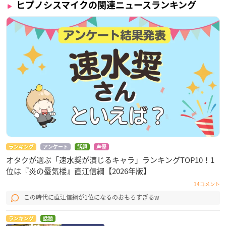
ヒプノシスマイクの関連ニュースランキング
ランキング
アンケート
話題
声優
オタクが選ぶ「速水奨が演じるキャラ」ランキングTOP10！1
位は『炎の蜃気楼』直江信綱【2026年版】
14コメント
この時代に直江信綱が1位になるのおもろすぎるw
ランキング
話題