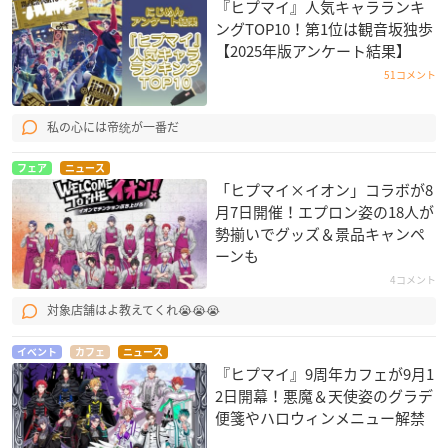
『ヒプマイ』人気キャラランキ
ングTOP10！第1位は観音坂独歩
【2025年版アンケート結果】
51コメント
私の心には帝统が一番だ
フェア
ニュース
「ヒプマイ×イオン」コラボが8
月7日開催！エプロン姿の18人が
勢揃いでグッズ＆景品キャンペ
ーンも
4コメント
対象店舗はよ教えてくれ😭😭😭
イベント
カフェ
ニュース
『ヒプマイ』9周年カフェが9月1
2日開幕！悪魔＆天使姿のグラデ
便箋やハロウィンメニュー解禁