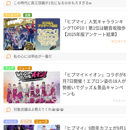
この時代に直江信綱が1位になるのおもろすぎるw
ランキング
話題
『ヒプマイ』人気キャラランキ
ングTOP10！第1位は観音坂独歩
【2025年版アンケート結果】
51コメント
私の心には帝统が一番だ
フェア
ニュース
「ヒプマイ×イオン」コラボが8
月7日開催！エプロン姿の18人が
勢揃いでグッズ＆景品キャンペ
ーンも
4コメント
対象店舗はよ教えてくれ😭😭😭
イベント
カフェ
ニュース
『ヒプマイ』9周年カフェが9月1