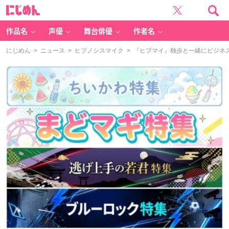
に
じ
め
ん
作品名
声優
舞台俳優
作者名
にじめん
>
ニュース
>
ヒプノシスマイク
> 『ヒプマイ』独歩と一緒にビジネス