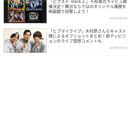
「ヒプステ -track.2-」千秋楽のライビュ開
催決定！舞台ならではのオリジナル展開を
映画館で目撃しよう！
2020年3月30日
「ヒプマイライブ」木村昴さんらキャスト
陣によるオフショットまとめ！新ディビジ
ョンのライブ感想コメントも
2020年3月30日