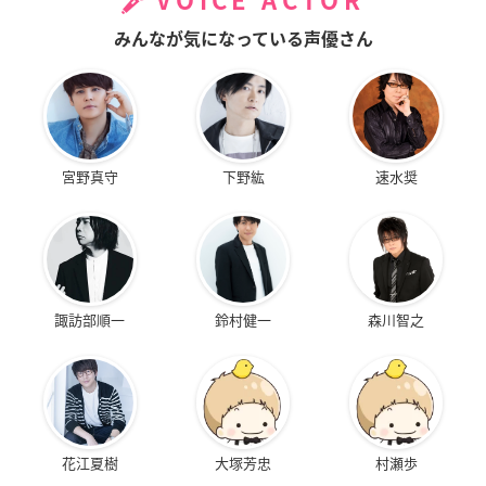
VOICE ACTOR
みんなが気になっている声優さん
宮野真守
下野紘
速水奨
諏訪部順一
鈴村健一
森川智之
花江夏樹
大塚芳忠
村瀬歩