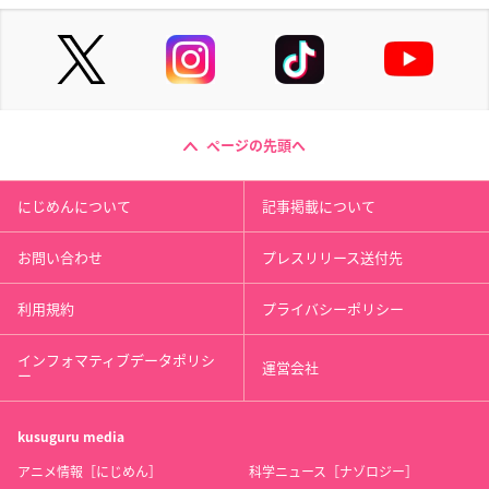
ページの先頭へ
にじめんについて
記事掲載について
お問い合わせ
プレスリリース送付先
利用規約
プライバシーポリシー
インフォマティブデータポリシ
運営会社
ー
kusuguru
media
アニメ情報［にじめん］
科学ニュース［ナゾロジー］