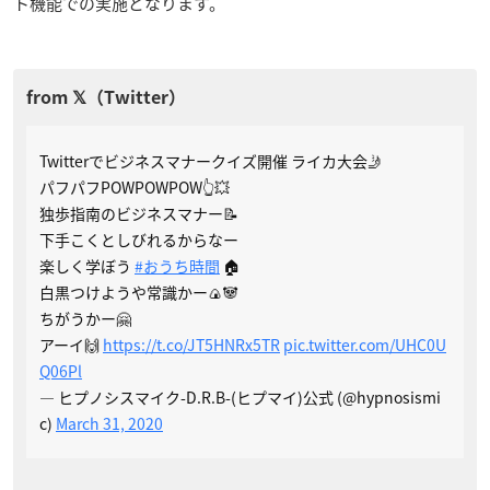
ト機能での実施となります。
Twitterでビジネスマナークイズ開催 ライカ大会🤳
パフパフPOWPOWPOW👆💥
独歩指南のビジネスマナー📝
下手こくとしびれるからなー
楽しく学ぼう
#おうち時間
🏠
白黒つけようや常識かー🍙🐼
ちがうかー🤗
アーイ🙌
https://t.co/JT5HNRx5TR
pic.twitter.com/UHC0U
Q06Pl
— ヒプノシスマイク-D.R.B-(ヒプマイ)公式 (@hypnosismi
c)
March 31, 2020