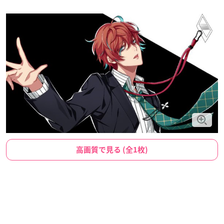
高画質で見る (全1枚)