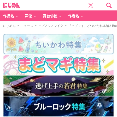
に
じ
め
ん
作品名
声優
舞台俳優
作者名
にじめん
>
ニュース
>
ヒプノシスマイク
> 『ヒプマイ』どついたれ本舗＆Bad 