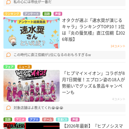
私の心には帝统が一番だ
ランキング
アンケート
話題
声優
オタクが選ぶ「速水奨が演じる
キャラ」ランキングTOP10！1位
は『炎の蜃気楼』直江信綱【202
6年版】
14コメント
この時代に直江信綱が1位になるのおもろすぎるw
フェア
ニュース
「ヒプマイ×イオン」コラボが8
月7日開催！エプロン姿の18人が
勢揃いでグッズ＆景品キャンペ
ーンも
4コメント
対象店舗はよ教えてくれ😭😭😭
話題
アニメ
アプリ
ゲーム
音楽CD
声優
【2026年最新】『ヒプノシスマ