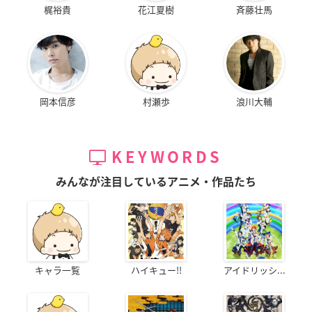
梶裕貴
花江夏樹
斉藤壮馬
岡本信彦
村瀬歩
浪川大輔
KEYWORDS
みんなが注目しているアニメ・作品たち
キャラ一覧
ハイキュー!!
アイドリッシ...