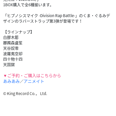
1BOX購入で全6種揃います。
「ヒプノシスマイク -Division Rap Battle-」のくま・ぐるみデ
ザインのラバーストラップ第3弾が登場です！
【ラインナップ】
白膠木簓
躑躅森盧笙
天谷奴零
波羅夷空却
四十物十四
天国獄
▼ご予約・ご購入はこちらから
あみあみ
アニメイト
／
© King Record Co.， Ltd.