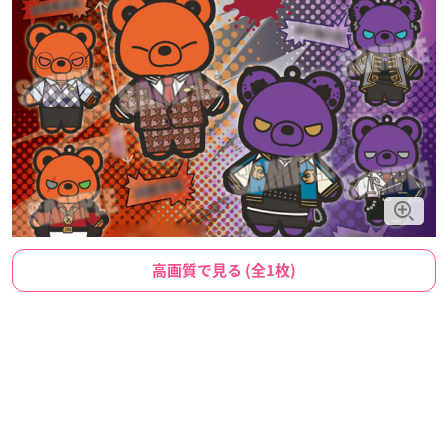
高画質で見る (全1枚)