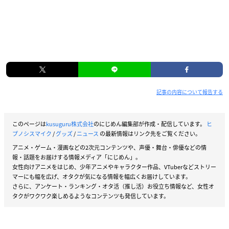
記事の内容について報告する
このページは
kusuguru株式会社
のにじめん編集部が作成・配信しています。
ヒ
プノシスマイク
/
グッズ
/
ニュース
の最新情報はリンク先をご覧ください。
アニメ・ゲーム・漫画などの2次元コンテンツや、声優・舞台・俳優などの情
報・話題をお届けする情報メディア「にじめん」。
女性向けアニメをはじめ、少年アニメやキャラクター作品、VTuberなどストリー
マーにも幅を広げ、オタクが気になる情報を幅広くお届けしています。
さらに、アンケート・ランキング・オタ活（推し活）お役立ち情報など、女性オ
タクがワクワク楽しめるようなコンテンツも発信しています。