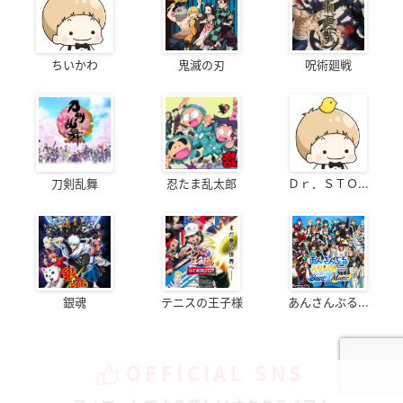
ちいかわ
鬼滅の刃
呪術廻戦
刀剣乱舞
忍たま乱太郎
Ｄｒ．ＳＴＯ...
銀魂
テニスの王子様
あんさんぶる...
OFFICIAL SNS