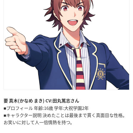
要 真木(かなめ まき) CV:田丸篤志さん
■プロフィール 年齢:16歳 学年:大祝学園2年
■キャラクター説明 決めたことは最後まで貫く真面目な性格。
お笑いに対して人一倍情熱を持つ。