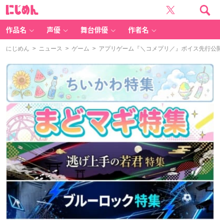
に
じ
め
ん
作品名
声優
舞台俳優
作者名
にじめん
>
ニュース
>
ゲーム
> アプリゲーム『＼コメプリ／』ボイス先行公