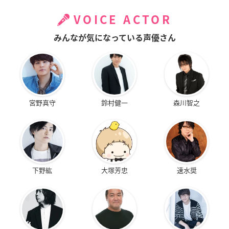
VOICE ACTOR
みんなが気になっている声優さん
宮野真守
鈴村健一
森川智之
下野紘
大塚芳忠
速水奨