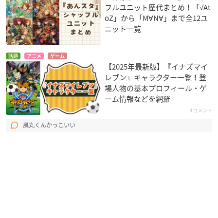
フルユニット歴代まとめ！「√At
oZ」から「M∀N∀」まで全12ユ
ニット一覧
話題
アニメ
ゲーム
【2025年最新版】『イナズマイ
レブン』キャラクター一覧！登
場人物の基本プロフィール・ゲ
ーム情報などを網羅
4コメント
風丸くんかっこいい