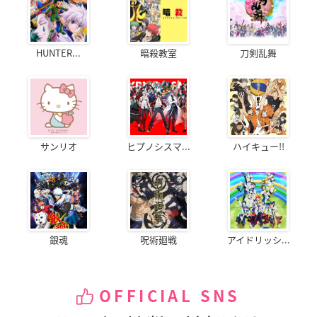
HUNTER...
暗殺教室
刀剣乱舞
サンリオ
ヒプノシスマ...
ハイキュー!!
銀魂
呪術廻戦
アイドリッシ...
OFFICIAL SNS