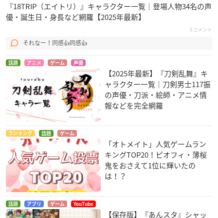
『18TRIP（エイトリ）』キャラクター一覧｜登場人物34名の声
優・誕生日・身長など網羅【2025年最新】
5コメント
それなー！同感👍同感👍
話題
アニメ
ゲーム
声優
【2025年最新】『刀剣乱舞』キ
ャラクター一覧｜刀剣男士117振
の声優・刀派・絵師・アニメ情
報などを完全網羅
ランキング
話題
ゲーム
「オトメイト」人気ゲームラン
キングTOP20！ピオフィ・薄桜
鬼をおさえて1位に輝いたの
は！？
話題
アプリ
ゲーム
YouTube
【保存版】『あんスタ』シャッ