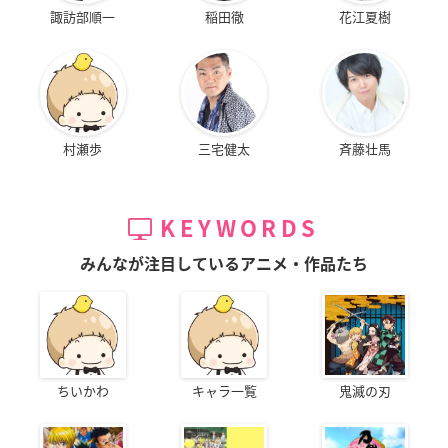
諏訪部順一
稲田徹
花江夏樹
村瀬歩
三宅健太
斉藤壮馬
KEYWORDS
みんなが注目しているアニメ・作品たち
ちいかわ
キャラ一覧
鬼滅の刃