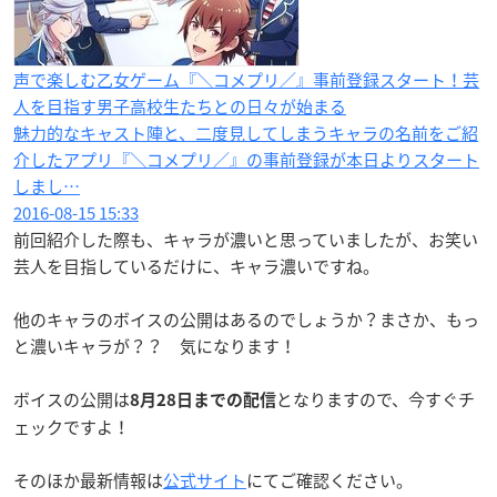
声で楽しむ乙女ゲーム『＼コメプリ／』事前登録スタート！芸
人を目指す男子高校生たちとの日々が始まる
魅力的なキャスト陣と、二度見してしまうキャラの名前をご紹
介したアプリ『＼コメプリ／』の事前登録が本日よりスタート
しまし…
2016-08-15 15:33
前回紹介した際も、キャラが濃いと思っていましたが、お笑い
芸人を目指しているだけに、キャラ濃いですね。
他のキャラのボイスの公開はあるのでしょうか？まさか、もっ
と濃いキャラが？？ 気になります！
ボイスの公開は
となりますので、今すぐチ
8月28日までの配信
ェックですよ！
そのほか最新情報は
公式サイト
にてご確認ください。