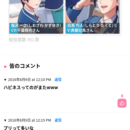
塩沢 一之(しおざわ かずゆき)
白鳥 巧人(しらとり たくと) C
CV:千葉翔也さん
V:斉藤壮馬さん
451
皆のコメント
2016年8月9日 at 12:10 PM
返信
ハピネスってのがまたwww
0
2016年8月9日 at 12:15 PM
返信
プリって多いな