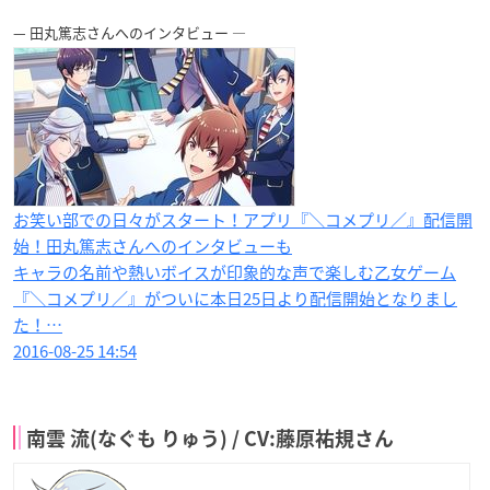
— 田丸篤志さんへのインタビュー —
お笑い部での日々がスタート！アプリ『＼コメプリ／』配信開
始！田丸篤志さん​へのインタビューも
キャラの名前や熱いボイスが印象的な声で楽しむ乙女ゲーム
『＼コメプリ／』がついに本日25日より配信開始となりまし
た！…
2016-08-25 14:54
南雲 流(なぐも りゅう) / CV:藤原祐規さん