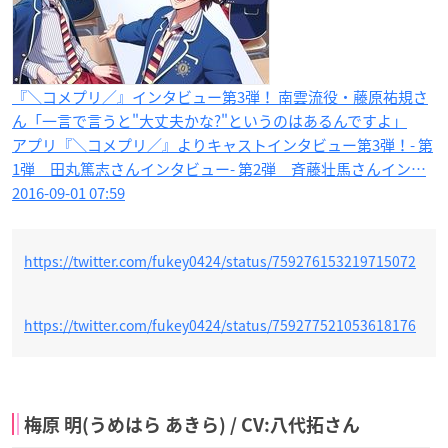
『＼コメプリ／』インタビュー第3弾！ 南雲流役・藤原祐規さ
ん「一言で言うと"大丈夫かな?"というのはあるんですよ」
アプリ『＼コメプリ／』よりキャストインタビュー第3弾！- 第
1弾 田丸篤志さんインタビュー- 第2弾 斉藤壮馬さんイン…
2016-09-01 07:59
https://twitter.com/fukey0424/status/759276153219715072
https://twitter.com/fukey0424/status/759277521053618176
梅原 明(うめはら あきら) / CV:八代拓さん