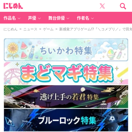
に
じ
め
ん
作品名
声優
舞台俳優
作者名
にじめん
>
ニュース
>
ゲーム
> 新感覚アプリゲーム!?『＼コメプリ／』で