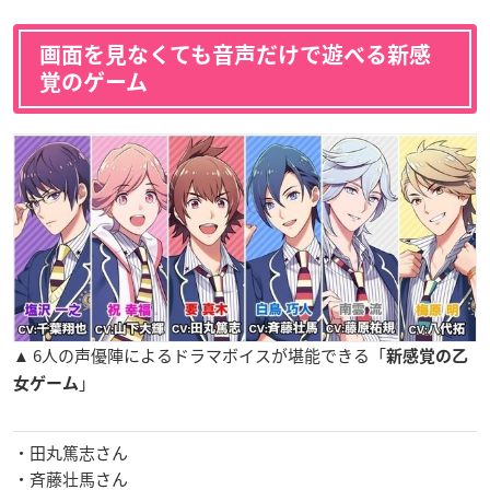
画面を見なくても音声だけで遊べる新感
覚のゲーム
▲ 6人の声優陣によるドラマボイスが堪能できる「
新感覚の乙
」
女ゲーム
・田丸篤志さん
・斉藤壮馬さん