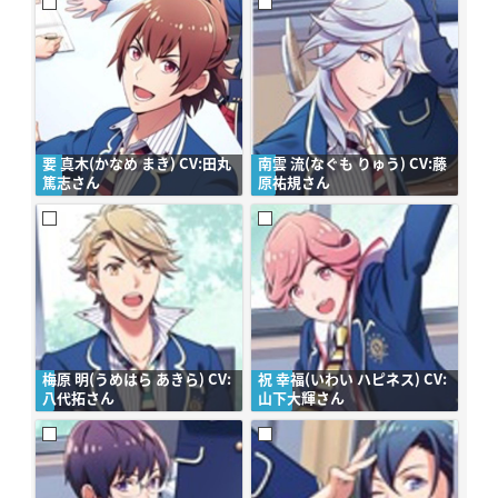
要 真木(かなめ まき) CV:田丸
南雲 流(なぐも りゅう) CV:藤
篤志さん
原祐規さん
梅原 明(うめはら あきら) CV:
祝 幸福(いわい ハピネス) CV:
八代拓さん
山下大輝さん