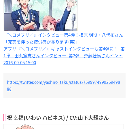
『＼コメプリ／』インタビュー第4弾！梅原 明役・八代拓さん
「充実を伴った疲労感があります(笑)」
アプリ『＼コメプリ／』キャストインタビューも第4弾に！- 第
1弾 田丸篤志さんインタビュー- 第2弾 斉藤壮馬さんイン…
2016-09-05 15:00
https://twitter.com/yashiro_taku/status/7599974999269498
88
祝 幸福(いわい ハピネス) / CV:山下大輝さん