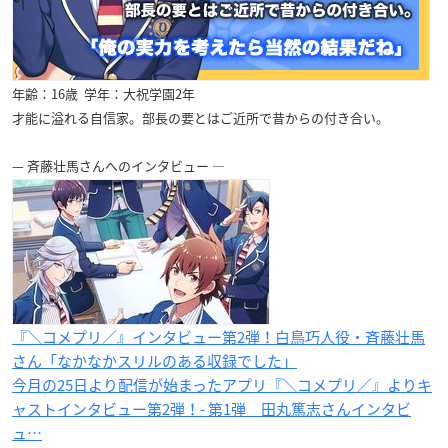
年齢：16歳 学年：大祝学園2年
才能に溢れる自信家。部長の要とはご近所で昔からの付き合い。
— 斉藤壮馬さんへのインタビュー —
『＼コメプリ／』インタビュー第2弾！白鳥巧人役・斉藤壮馬
さん「なかなかスリルのある収録でした」
今月の25日より配信が始まったアプリ『＼コメプリ／』よりキ
ャストインタビュー第2弾！- 第1弾 田丸篤志さんインタビ
ュ…