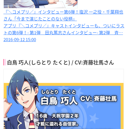
『＼コメプリ／』インタビュー第6弾！塩沢 一之役・千葉翔也
さん「今まで演じたことのない役柄」
アプリ『＼コメプリ／』キャストインタビューも、ついにラス
トの第6弾！- 第1弾 田丸篤志さんインタビュー- 第2弾 斉…
2016-09-12 15:00
白鳥 巧人(しらとり たくと) / CV:斉藤壮馬さん