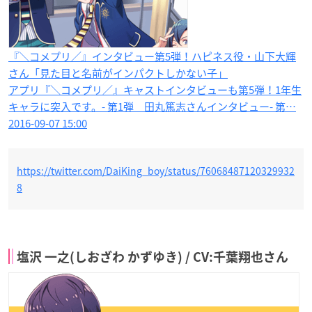
『＼コメプリ／』インタビュー第5弾！ハピネス役・山下大輝
さん「見た目と名前がインパクトしかない子」
アプリ『＼コメプリ／』キャストインタビューも第5弾！1年生
キャラに突入です。- 第1弾 田丸篤志さんインタビュー- 第…
2016-09-07 15:00
https://twitter.com/DaiKing_boy/status/76068487120329932
8
塩沢 一之(しおざわ かずゆき) / CV:千葉翔也さん