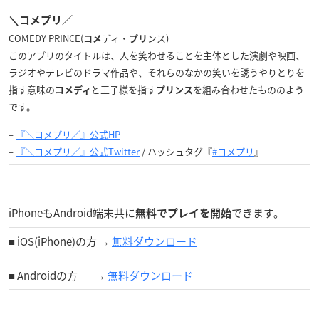
＼コメプリ／
COMEDY PRINCE(
ディ・
ンス)
コメ
プリ
このアプリのタイトルは、人を笑わせることを主体とした演劇や映画、
ラジオやテレビのドラマ作品や、それらのなかの笑いを誘うやりとりを
指す意味の
と王子様を指す
を組み合わせたもののよう
コメディ
プリンス
です。
–
『＼コメプリ／』公式HP
–
『＼コメプリ／』公式Twitter
/ ハッシュタグ『
#コメプリ
』
iPhoneもAndroid端末共に
できます。
無料でプレイを開始
■ iOS(iPhone)の方 →
無料ダウンロード
■ Androidの方 →
無料ダウンロード