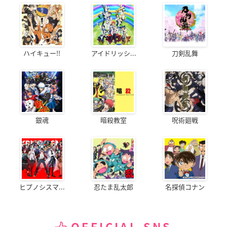
ハイキュー!!
アイドリッシ...
刀剣乱舞
銀魂
暗殺教室
呪術廻戦
ヒプノシスマ...
忍たま乱太郎
名探偵コナン