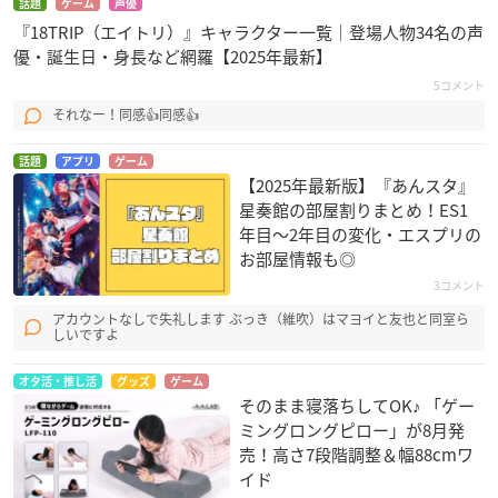
話題
ゲーム
声優
『18TRIP（エイトリ）』キャラクター一覧｜登場人物34名の声
優・誕生日・身長など網羅【2025年最新】
5コメント
それなー！同感👍同感👍
話題
アプリ
ゲーム
【2025年最新版】『あんスタ』
星奏館の部屋割りまとめ！ES1
年目〜2年目の変化・エスプリの
お部屋情報も◎
3コメント
アカウントなしで失礼します ぶっき（維吹）はマヨイと友也と同室ら
しいですよ
オタ活・推し活
グッズ
ゲーム
そのまま寝落ちしてOK♪ 「ゲー
ミングロングピロー」が8月発
売！高さ7段階調整＆幅88cmワ
イド