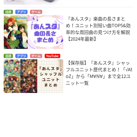
話題
アプリ
ゲーム
『あんスタ』楽曲の長さまと
め！ユニット別短い曲TOP5&効
率的な周回曲の見つけ方を解説
【2024年最新】
話題
アプリ
ゲーム
YouTube
【保存版】『あんスタ』シャッ
フルユニット歴代まとめ！「√At
oZ」から「M∀N∀」まで全12ユ
ニット一覧