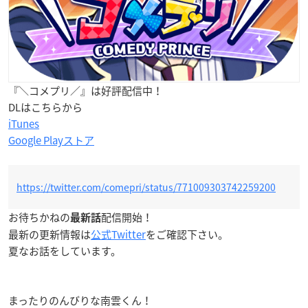
『＼コメプリ／』は好評配信中！
DLはこちらから
iTunes
Google Playストア
https://twitter.com/comepri/status/771009303742259200
お待ちかねの
配信開始！
最新話
最新の更新情報は
公式Twitter
をご確認下さい。
夏なお話をしています。
まったりのんびりな南雲くん！