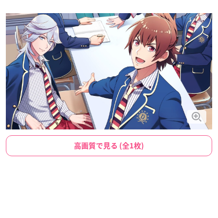
高画質で見る (全1枚)