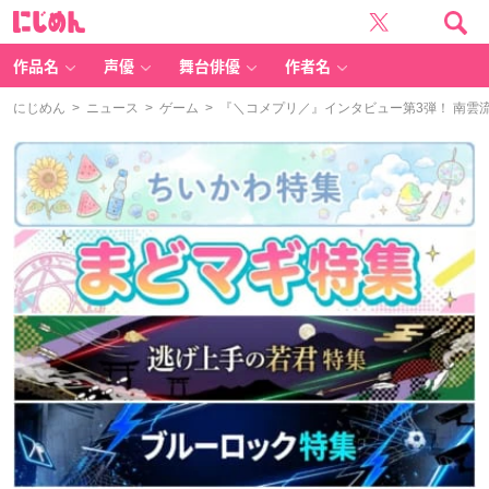
に
じ
め
ん
作品名
声優
舞台俳優
作者名
にじめん
>
ニュース
>
ゲーム
> 『＼コメプリ／』インタビュー第3弾！ 南雲流