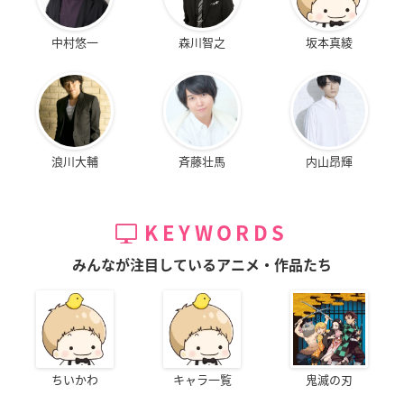
中村悠一
森川智之
坂本真綾
浪川大輔
斉藤壮馬
内山昂輝
KEYWORDS
みんなが注目しているアニメ・作品たち
ちいかわ
キャラ一覧
鬼滅の刃