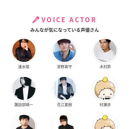
VOICE ACTOR
みんなが気になっている声優さん
速水奨
宮野真守
木村昴
諏訪部順一
花江夏樹
村瀬歩