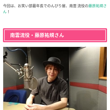
今回は、お笑い部最年長でのんびり屋、南雲 流役の
藤原祐規さ
ん
！
南雲流役・藤原祐規さん