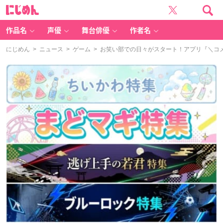
に
じ
め
ん
作品名
声優
舞台俳優
作者名
にじめん
>
ニュース
>
ゲーム
> お笑い部での日々がスタート！アプリ『＼コ