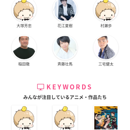
大塚芳忠
花江夏樹
村瀬歩
稲田徹
斉藤壮馬
三宅健太
KEYWORDS
みんなが注目しているアニメ・作品たち