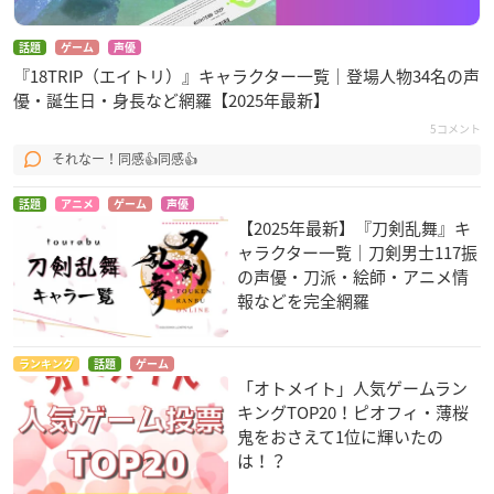
話題
ゲーム
声優
『18TRIP（エイトリ）』キャラクター一覧｜登場人物34名の声
優・誕生日・身長など網羅【2025年最新】
5コメント
それなー！同感👍同感👍
話題
アニメ
ゲーム
声優
【2025年最新】『刀剣乱舞』キ
ャラクター一覧｜刀剣男士117振
の声優・刀派・絵師・アニメ情
報などを完全網羅
ランキング
話題
ゲーム
「オトメイト」人気ゲームラン
キングTOP20！ピオフィ・薄桜
鬼をおさえて1位に輝いたの
は！？