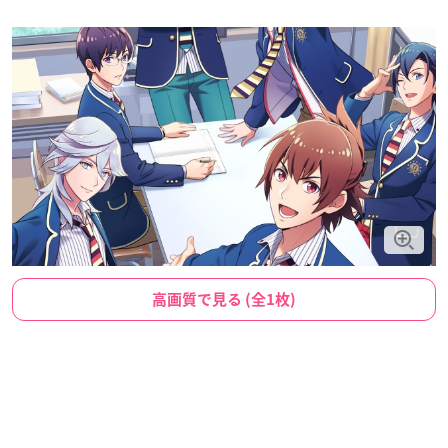
高画質で見る (全1枚)