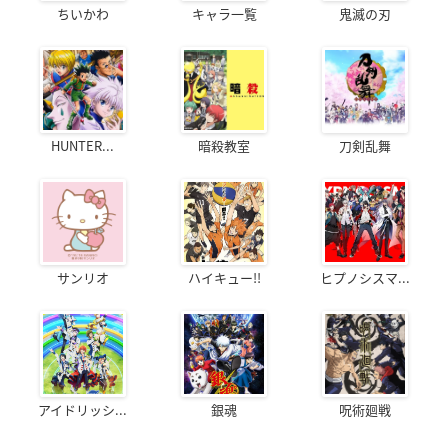
ちいかわ
キャラ一覧
鬼滅の刃
HUNTER...
暗殺教室
刀剣乱舞
サンリオ
ハイキュー!!
ヒプノシスマ...
アイドリッシ...
銀魂
呪術廻戦