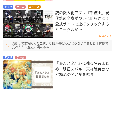
アプリ
ゲーム
ニュース
銃の擬人化アプリ『千銃士』現
代銃の全身がついに明らかに！
公式サイトで連打クリックする
とゴーグルが…
82コメント
刀剣って史実絡めた二次よりBLや夢ばっかじゃない？あと若手俳優で
売れたから歴史に興味ある…
アプリ
ゲーム
『あんスタ』心に残る名言まと
め！明星スバル・天祥院英智な
ど25名の名台詞を紹介