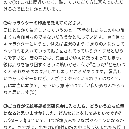
ので(笑) これは間違いなく、聴いていただく方に喜んでいただ
けるのではないかと思います。
②キャラクターの印象を教えてください。
要はとにかく暑苦しいっていうのと、 下手をしたらこの中の誰
よりも真面目なのではないだろうかと思っています。 真面目な
キャラクターというと、例えば塩沢のように 周りの人に対して
ツッコミを入れていって振り回されてっていうタイプだと思う
んですけど。 要の場合は、真面目がゆえに突っ走ってしまう。
彼は周りを振り回すぐらいに熱いから、何か”こうだ!”と思いつ
くと それをそのまま出してしまうところがあります。 暑苦し
いキャラクターだけど、ふざけてやっているわけではなくて、
要は本当に本気で。 そういう意味ではすごい良い奴なんだろう
なと思います(笑)
③ご自身が伝統芸能娯楽研究会に入ったら、どういう立ち位置
になると思いますか? また、どんなことをしてみたいですか?
2パターン考えていて、1つが塩沢みたいなポジションになるか
なと。 さすがにこれだけの個性の塊の中に放り込まれたら僕自