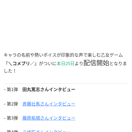
キャラの名前や熱いボイスが印象的な声で楽しむ乙女ゲーム
配信開始
がついに
本日25日
より
となりま
『＼コメプリ／』
した！
– 第1弾
田丸篤志さんインタビュー
– 第2弾
斉藤壮馬さんインタビュー
– 第3弾
藤原祐規さんインタビュー
– 第4弾
八代拓さんインタビュー