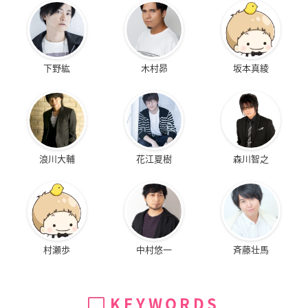
下野紘
木村昴
坂本真綾
浪川大輔
花江夏樹
森川智之
村瀬歩
中村悠一
斉藤壮馬
KEYWORDS