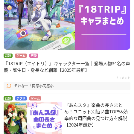
話題
ゲーム
声優
『18TRIP（エイトリ）』キャラクター一覧｜登場人物34名の声
優・誕生日・身長など網羅【2025年最新】
5コメント
それなー！同感👍同感👍
話題
アプリ
ゲーム
『あんスタ』楽曲の長さまと
め！ユニット別短い曲TOP5&効
率的な周回曲の見つけ方を解説
【2024年最新】