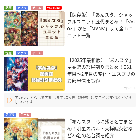
話題
アプリ
ゲーム
YouTube
【保存版】『あんスタ』シャッ
フルユニット歴代まとめ！「√At
oZ」から「M∀N∀」まで全12ユ
ニット一覧
話題
アプリ
ゲーム
【2025年最新版】『あんスタ』
星奏館の部屋割りまとめ！ES1
年目〜2年目の変化・エスプリの
お部屋情報も◎
3コメント
アカウントなしで失礼します ぶっき（維吹）はマヨイと友也と同室ら
しいですよ
アプリ
ゲーム
『あんスタ』心に残る名言まと
め！明星スバル・天祥院英智な
ど25名の名台詞を紹介