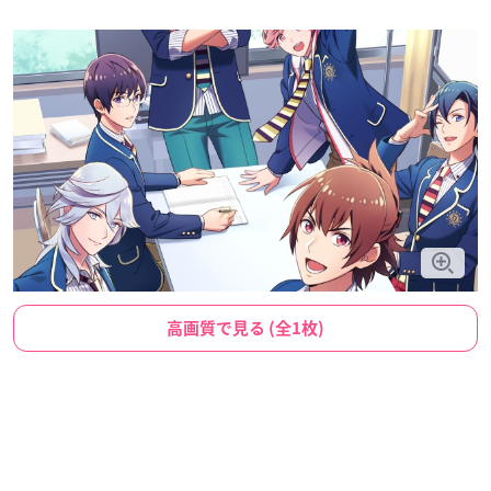
高画質で見る (全1枚)