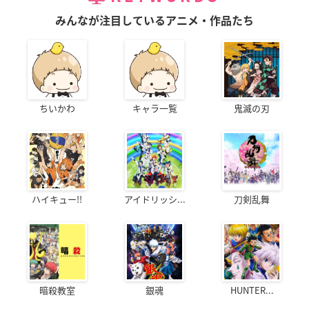
みんなが注目しているアニメ・作品たち
ちいかわ
キャラ一覧
鬼滅の刃
ハイキュー!!
アイドリッシ...
刀剣乱舞
暗殺教室
銀魂
HUNTER...