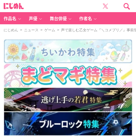
に
じ
め
ん
作品名
声優
舞台俳優
作者名
にじめん
>
ニュース
>
ゲーム
> 声で楽しむ乙女ゲーム『＼コメプリ／』事