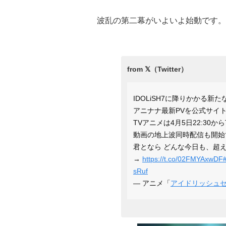
波乱の第二幕がいよいよ始動です。
IDOLiSH7に降りかかる新
アニナナ最新PVを公式サイ
TVアニメは4月5日22:30か
動画の地上波同時配信も開始
君となら どんな今日も、超
→
https://t.co/02FMYAxwDF
sRuf
— アニメ「
アイドリッシュ