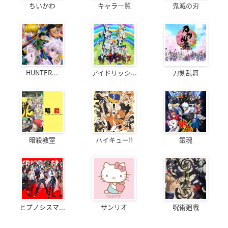
ちいかわ
キャラ一覧
鬼滅の刃
HUNTER...
アイドリッシ...
刀剣乱舞
暗殺教室
ハイキュー!!
銀魂
ヒプノシスマ...
サンリオ
呪術廻戦