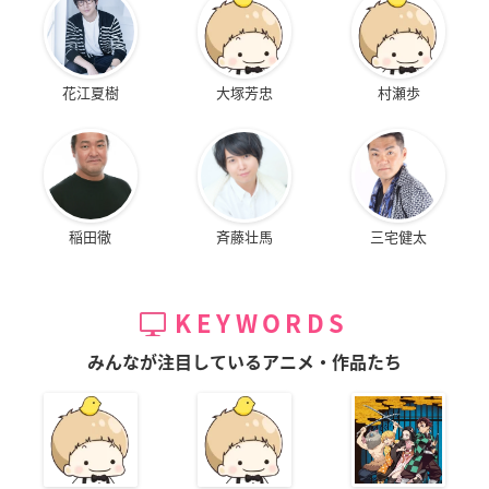
花江夏樹
大塚芳忠
村瀬歩
稲田徹
斉藤壮馬
三宅健太
KEYWORDS
みんなが注目しているアニメ・作品たち