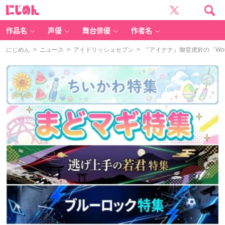
に
じ
め
ん
作品名
声優
舞台俳優
作者名
にじめん
>
ニュース
>
アイドリッシュセブン
> 『アイナナ』御堂虎於の「Wond