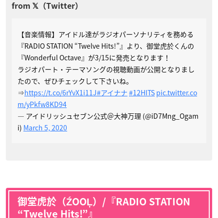
【音楽情報】アイドル達がラジオパーソナリティを務める
『RADIO STATION “Twelve Hits!”』より、御堂虎於くんの
『Wonderful Octave』が3/15に発売となります！
ラジオパート・テーマソングの視聴動画が公開となりまし
たので、ぜひチェックして下さいね。
⇒
https://t.co/6rYvX1i11J
#アイナナ
#12HITS
pic.twitter.co
m/yPkfw8KD94
— アイドリッシュセブン公式＠大神万理 (@iD7Mng_Ogam
i)
March 5, 2020
御堂虎於（ŹOOĻ）/『RADIO STATION
“Twelve Hits!”』