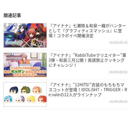
関連記事
『アイナナ』七瀬陸＆和泉一織がハンター
として『グラフィティスマッシュ』に登
場！コラボイベ開催決定
2020年3月11日
『アイナナ』”RabbiTubeクリエイター”第
3弾・和泉三月公開！英語禁止クッキング
にチャレンジ！
2020年3月03日
『アイナナ』“12HITS!”衣装のもちもちマ
スコットが登場！IDOLiSH7・TRIGGER・R
e:valeの12人がラインナップ
2020年3月02日