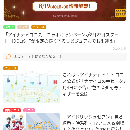
フェア
カフェ
ニュース
「アイナナ×ココス」コラボキャンペーンが8月27日スター
ト！IDOLiSH7が限定の撮り下ろしビジュアルでお出迎え♪
3コメント
まじ？！？！お金なくなる！！
ニュース
これは『アイナナ』…！？ ココ
ス公式が「ナナイロの幸せ」を8
月4日に予告♪ 7色の音楽記号テ
ィザーを公開
劇場アニメ
アニメ
『アイドリッシュセブン』見る
順番・時系列・TVアニメ＆劇場
版全作品まとめ【2026年最新】