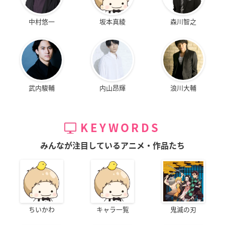
中村悠一
坂本真綾
森川智之
武内駿輔
内山昂輝
浪川大輔
KEYWORDS
みんなが注目しているアニメ・作品たち
ちいかわ
キャラ一覧
鬼滅の刃