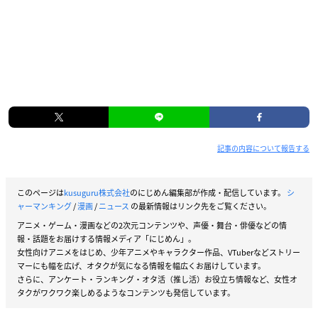
記事の内容について報告する
このページは
kusuguru株式会社
のにじめん編集部が作成・配信しています。
シ
ャーマンキング
/
漫画
/
ニュース
の最新情報はリンク先をご覧ください。
アニメ・ゲーム・漫画などの2次元コンテンツや、声優・舞台・俳優などの情
報・話題をお届けする情報メディア「にじめん」。
女性向けアニメをはじめ、少年アニメやキャラクター作品、VTuberなどストリー
マーにも幅を広げ、オタクが気になる情報を幅広くお届けしています。
さらに、アンケート・ランキング・オタ活（推し活）お役立ち情報など、女性オ
タクがワクワク楽しめるようなコンテンツも発信しています。