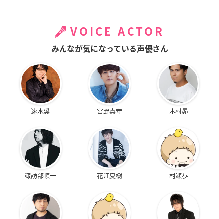
VOICE ACTOR
みんなが気になっている声優さん
速水奨
宮野真守
木村昴
諏訪部順一
花江夏樹
村瀬歩