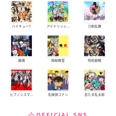
ハイキュー!!
アイドリッシ...
刀剣乱舞
銀魂
暗殺教室
呪術廻戦
ヒプノシスマ...
名探偵コナン
忍たま乱太郎
OFFICIAL SNS