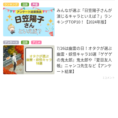
ランキング
話題
声優
みんなが選ぶ「日笠陽子さんが
演じるキャラといえば？」ラン
キングTOP10！【2024年版】
アンケート
話題
アニメ
7/26は幽霊の日！オタクが選ぶ
幽霊・妖怪キャラ10選『ゲゲゲ
の鬼太郎』鬼太郎や『夏目友人
帳』ニャンコ先生など【アンケ
ート結果】
1コメント