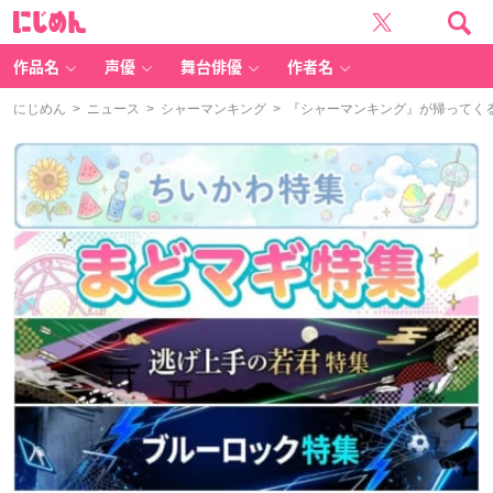
に
じ
め
ん
作品名
声優
舞台俳優
作者名
にじめん
>
ニュース
>
シャーマンキング
> 『シャーマンキング』が帰ってくる