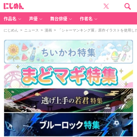
に
じ
め
ん
作品名
声優
舞台俳優
作者名
にじめん
>
ニュース
>
漫画
> 「シャーマンキング展」原作イラストを使用したグ