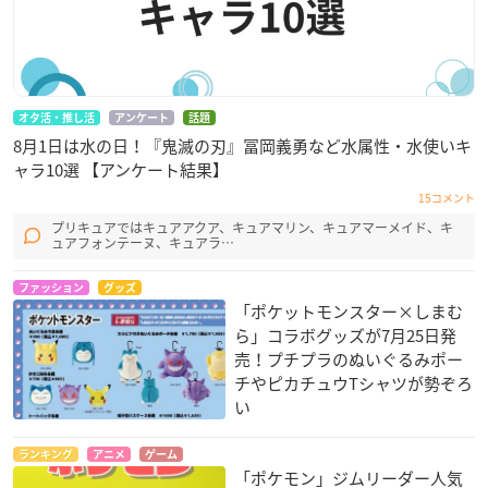
オタ活・推し活
アンケート
話題
8月1日は水の日！『鬼滅の刃』冨岡義勇など水属性・水使いキ
ャラ10選 【アンケート結果】
15コメント
プリキュアではキュアアクア、キュアマリン、キュアマーメイド、キ
ュアフォンテーヌ、キュアラ…
ファッション
グッズ
「ポケットモンスター×しまむ
ら」コラボグッズが7月25日発
売！プチプラのぬいぐるみポー
チやピカチュウTシャツが勢ぞろ
い
ランキング
アニメ
ゲーム
「ポケモン」ジムリーダー人気