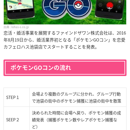
lohas-s.co.jp
恋活・婚活事業を展開するファインドザワン株式会社は、2016
年8月19日から、婚活業界初となる「ポケモンGOコン」を恋愛
カフェロハス池袋店でスタートすることを発表。
ポケモンGOコンの流れ
会場より複数のグループに分かれ、グループ行動
STEP１
で池袋の街中のポケモン捕獲に池袋の街中を散策
決められた時間に会場へ戻り、ポケモン捕獲の成
SEEP２
績発表（捕獲ポケモン数やレアポケモン捕獲な
ど）