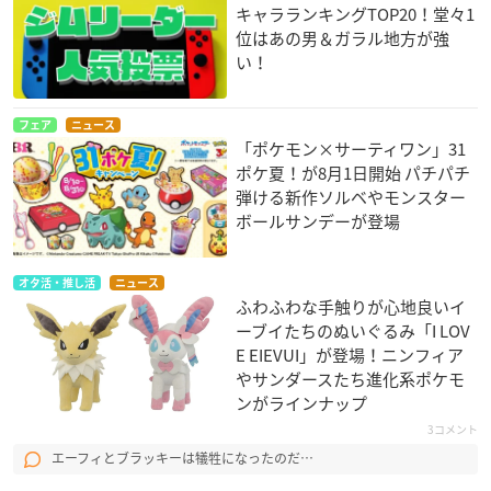
キャラランキングTOP20！堂々1
位はあの男＆ガラル地方が強
い！
フェア
ニュース
「ポケモン×サーティワン」31
ポケ夏！が8月1日開始 パチパチ
弾ける新作ソルベやモンスター
ボールサンデーが登場
オタ活・推し活
ニュース
ふわふわな手触りが心地良いイ
ーブイたちのぬいぐるみ「I LOV
E EIEVUI」が登場！ニンフィア
やサンダースたち進化系ポケモ
ンがラインナップ
3コメント
エーフィとブラッキーは犠牲になったのだ…