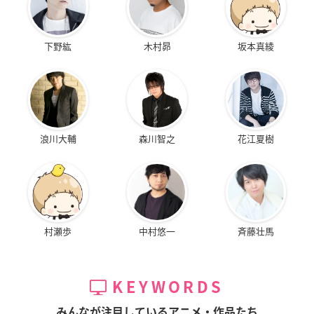
下野紘
木村昴
坂本真綾
浪川大輔
森川智之
花江夏樹
村瀬歩
中村悠一
斉藤壮馬
KEYWORDS
みんなが注目しているアニメ・作品たち