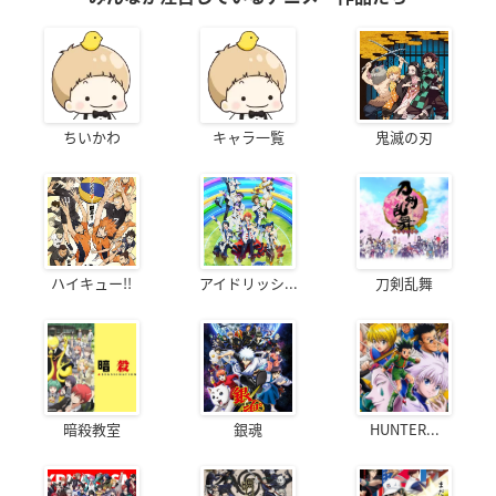
ちいかわ
キャラ一覧
鬼滅の刃
ハイキュー!!
アイドリッシ...
刀剣乱舞
暗殺教室
銀魂
HUNTER...