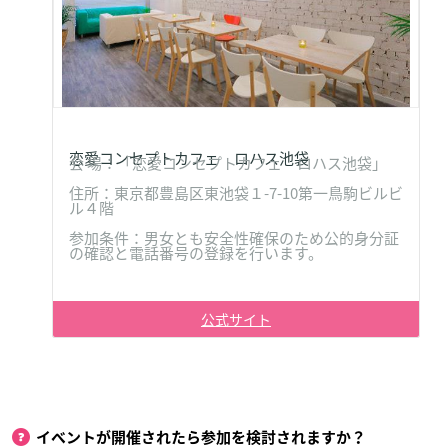
恋愛コンセプトカフェ ロハス池袋
会 場：「恋愛コンセプトカフェ ロハス池袋」
住所：東京都豊島区東池袋１-7-10第一鳥駒ビルビ
ル４階
参加条件：男女とも安全性確保のため公的身分証
の確認と電話番号の登録を行います。
公式サイト
イベントが開催されたら参加を検討されますか？