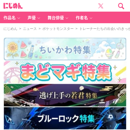
に
じ
め
ん
作品名
声優
舞台俳優
作者名
にじめん
>
ニュース
>
ポケットモンスター
> トレーナーたちの出会いのきっ