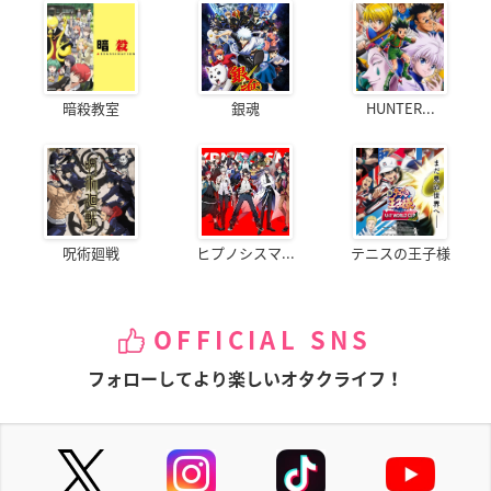
暗殺教室
銀魂
HUNTER...
呪術廻戦
ヒプノシスマ...
テニスの王子様
OFFICIAL SNS
フォローしてより楽しいオタクライフ！