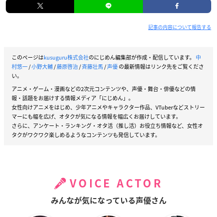
記事の内容について報告する
このページは
kusuguru株式会社
のにじめん編集部が作成・配信しています。
中
村悠一
/
小野大輔
/
藤原啓治
/
斉藤壮馬
/
声優
の最新情報はリンク先をご覧くださ
い。
アニメ・ゲーム・漫画などの2次元コンテンツや、声優・舞台・俳優などの情
報・話題をお届けする情報メディア「にじめん」。
女性向けアニメをはじめ、少年アニメやキャラクター作品、VTuberなどストリー
マーにも幅を広げ、オタクが気になる情報を幅広くお届けしています。
さらに、アンケート・ランキング・オタ活（推し活）お役立ち情報など、女性オ
タクがワクワク楽しめるようなコンテンツも発信しています。
VOICE ACTOR
みんなが気になっている声優さん