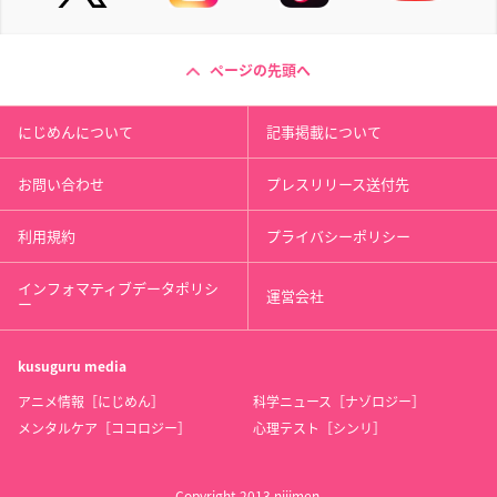
ページの先頭へ
にじめんについて
記事掲載について
お問い合わせ
プレスリリース送付先
利用規約
プライバシーポリシー
インフォマティブデータポリシ
運営会社
ー
kusuguru
media
アニメ情報［にじめん］
科学ニュース［ナゾロジー］
メンタルケア［ココロジー］
心理テスト［シンリ］
Copyright 2013 nijimen.