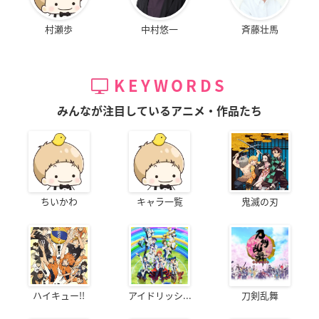
村瀬歩
中村悠一
斉藤壮馬
KEYWORDS
みんなが注目しているアニメ・作品たち
ちいかわ
キャラ一覧
鬼滅の刃
ハイキュー!!
アイドリッシ...
刀剣乱舞