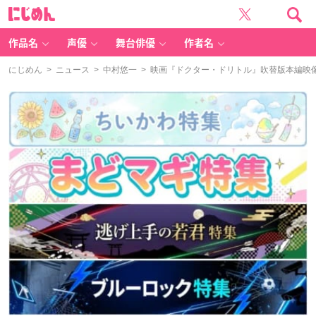
に
じ
め
ん
作品名
声優
舞台俳優
作者名
にじめん
>
ニュース
>
中村悠一
> 映画『ドクター・ドリトル』吹替版本編映