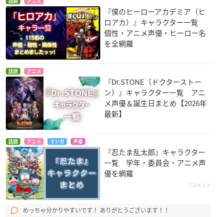
話題
アニメ
『僕のヒーローアカデミア（ヒ
ロアカ）』キャラクター一覧
個性・アニメ声優・ヒーロー名
を全網羅
話題
アニメ
『Dr.STONE（ドクターストー
ン）』キャラクター一覧 アニ
メ声優＆誕生日まとめ【2026年
最新】
話題
アニメ
マンガ
声優
『忍たま乱太郎』キャラクター
一覧 学年・委員会・アニメ声
優を網羅
7コメント
めっちゃ分かりやすいです！ ありがとうございます！！