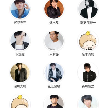
宮野真守
速水奨
諏訪部順一
下野紘
木村昴
坂本真綾
浪川大輔
花江夏樹
森川智之