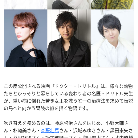
この度公開される映画『ドクター・ドリトル』は、様々な動物
たちとひっそりと暮らしている変わり者の名医・ドリトル先生
が、重い病に倒れた若き女王を救う唯一の治療法を求めて伝説
の島へと向かう冒険の旅を描く物語です。
吹き替えを務めるのは、藤原啓治さんをはじめ、小野大輔さ
ん・朴璐美さん・
斉藤壮馬
さん・沢城みゆきさん・黒田崇矢さ
ん・杉田智和さん・諏訪部順一さん・増田俊樹さん・武内駿輔