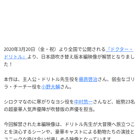
2020年3月20日（金・祝）より全国で公開される
『ドクター・
ドリトル』
より、日本語吹き替え版本編映像が解禁となりまし
た！
本作は、主人公・ドリトル先生役を
藤原啓治
さん、弱虫なゴリ
ラ・チーチー役を
小野大輔
さん。
シロクマなのに寒がりなヨシ役を
中村悠一
さんなど、総勢23名
の超豪華人気声優陣が吹替版の声優を担当。
今回解禁された本編映像は、ドリトル先生が大冒険へ旅立つこ
とを決心するシーンや、豪華キャストによる動物たちの演技と
ユニークな掛け合いが楽しめる映像となっています。