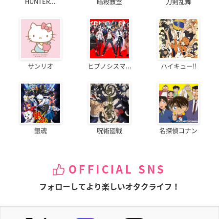
HUNTER...
暗殺教室
刀剣乱舞
サンリオ
ヒプノシスマ...
ハイキュー!!
銀魂
呪術廻戦
名探偵コナン
OFFICIAL SNS
フォローしてより楽しいオタクライフ！