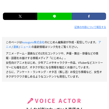
記事の内容について報告する
このページは
kusuguru株式会社
のにじめん編集部が作成・配信しています。
ア
ニメ
/
漫画
/
ニュース
の最新情報はリンク先をご覧ください。
アニメ・ゲーム・漫画などの2次元コンテンツや、声優・舞台・俳優などの情
報・話題をお届けする情報メディア「にじめん」。
女性向けアニメをはじめ、少年アニメやキャラクター作品、VTuberなどストリー
マーにも幅を広げ、オタクが気になる情報を幅広くお届けしています。
さらに、アンケート・ランキング・オタ活（推し活）お役立ち情報など、女性オ
タクがワクワク楽しめるようなコンテンツも発信しています。
VOICE ACTOR