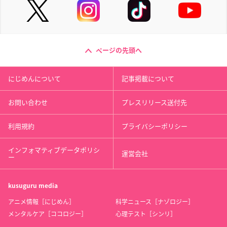
ページの先頭へ
にじめんについて
記事掲載について
お問い合わせ
プレスリリース送付先
利用規約
プライバシーポリシー
インフォマティブデータポリシ
運営会社
ー
kusuguru
media
アニメ情報［にじめん］
科学ニュース［ナゾロジー］
メンタルケア［ココロジー］
心理テスト［シンリ］