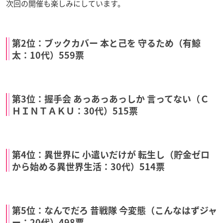
次回の開催も楽しみにしています。
第2位：ブックカバー 本と己を 守るため（有鯨
太：10代）559票
第3位：握手会 あっあっあっしか 言ってない（Ｃ
ＨＩＮＴＡＫＵ：30代）515票
第4位：異世界に 小遣いだけが 転生し（貯金ゼロ
から始める異世界生活：30代）514票
第5位：なんでだろ 昔戦隊 今変態（こんなはずジャ
ー：20代）498票