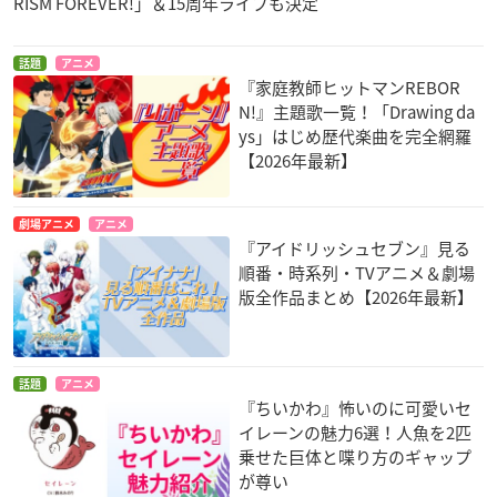
RISM FOREVER!」＆15周年ライブも決定
話題
アニメ
『家庭教師ヒットマンREBOR
N!』主題歌一覧！「Drawing da
ys」はじめ歴代楽曲を完全網羅
【2026年最新】
劇場アニメ
アニメ
『アイドリッシュセブン』見る
順番・時系列・TVアニメ＆劇場
版全作品まとめ【2026年最新】
話題
アニメ
『ちいかわ』怖いのに可愛いセ
イレーンの魅力6選！人魚を2匹
乗せた巨体と喋り方のギャップ
が尊い