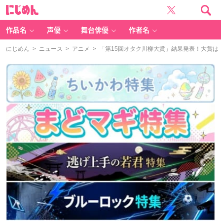
に
じ
め
ん
作品名
声優
舞台俳優
作者名
にじめん
>
ニュース
>
アニメ
> 「第15回オタク川柳大賞」結果発表！大賞は