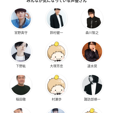
みんなが気になっている声優さん
宮野真守
鈴村健一
森川智之
下野紘
大塚芳忠
速水奨
稲田徹
村瀬歩
諏訪部順一