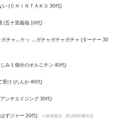
い (ＣＨＩＮＴＡＫＵ 30代)
(五十里義哉 10代)
ガチャ…ケッ …ガチャガチャガチャ (ターナー 30
しじみ１個分のオルニチン 40代)
け (たんか 40代)
アンチエイジング 30代)
なはずジャー 20代)
※敗者復活。第14回応募作品