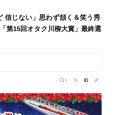
ど 信じない」思わず頷く＆笑う秀
「第15回オタク川柳大賞」最終選
1