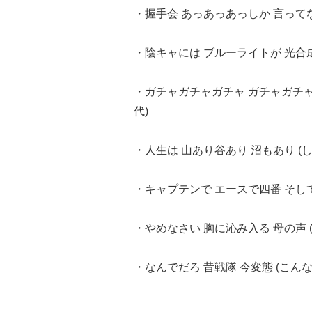
・握手会 あっあっあっしか 言ってな
・陰キャには ブルーライトが 光合成 
・ガチャガチャガチャ ガチャガチャ
代)
・人生は 山あり谷あり 沼もあり (
・キャプテンで エースで四番 そして受
・やめなさい 胸に沁み入る 母の声 (
・なんでだろ 昔戦隊 今変態 (こん