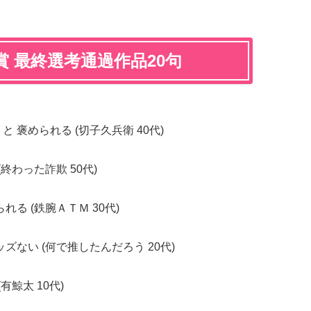
賞 最終選考通過作品20句
 褒められる (切子久兵衛 40代)
終わった詐欺 50代)
る (鉄腕ＡＴＭ 30代)
ズない (何で推したんだろう 20代)
有鯨太 10代)