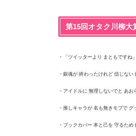
第15回オタク川柳大
・「ツイッターより まともですね」と
・銀魂が 終わったけれど 信じない (
・アイドルに 無理しないでと あおられ
・推しキャラが 名も無きモブで グッ
・ブックカバー 本と己を 守るため (