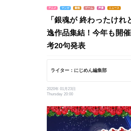
アニメ
マンガ
書籍
ゲーム
声優
ニュース
「銀魂が 終わったけれ
逸作品集結！今年も開催
考20句発表
ライター：にじめん編集部
2020年 01月23日
Thursday 20:00