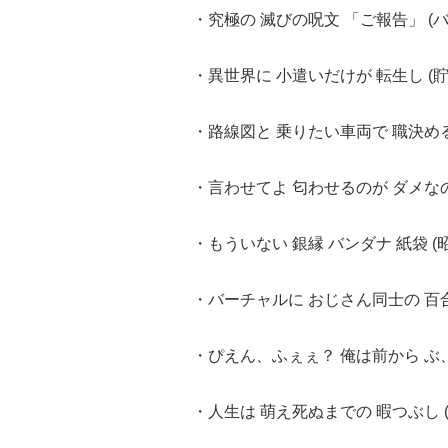
・究極の 滅びの呪文 「ご報告」 (バ
・異世界に 小遣いだけが 転生し (
・路線図と 乗りたい車両で 職決める 
・言わせてよ 匂わせるのが ダメなの
・もういない 銀縁 バンダナ 紙袋 (
・バーチャルに おじさん同士の 百合
・ぴえん、ふぇぇ？ 俺は前から ぶ、
・人生は 萌え死ぬまでの 暇つぶし (水