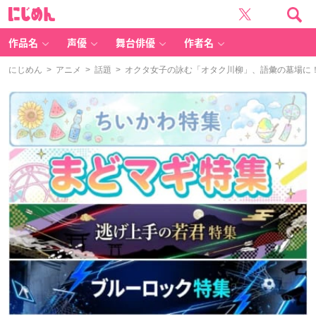
に
じ
め
ん
作品名
声優
舞台俳優
作者名
にじめん
>
アニメ
>
話題
> オクタ女子の詠む「オタク川柳」、語彙の墓場に