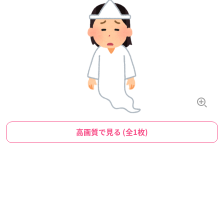
高画質で見る (全1枚)