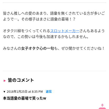
皆さん推しへの愛のあまり、語彙を無くされている方が多いご
ようで…。その様子はまさに語彙の墓場！？
オタク川柳をつくってくれる
スロットメーカー
さんもあるよう
なので、この勢いは今後も加速するかもしれません。
みなさんの
も、ぜひ聞かせてくださいね！
女子
オタク心の一句
皆のコメント
2018年1月25日 at 8:35 PM
返信
本当語彙の墓場で笑ったw
0