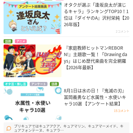
オタクが選ぶ「逢坂良太が演じ
るキャラ」ランキングTOP10！1
位は『ダイヤのA』沢村栄純【20
26年版】
2コメント
話題
アニメ
『家庭教師ヒットマンREBOR
N!』主題歌一覧！「Drawing da
ys」はじめ歴代楽曲を完全網羅
【2026年最新】
オタ活・推し活
アンケート
話題
8月1日は水の日！『鬼滅の刃』
冨岡義勇など水属性・水使いキ
ャラ10選 【アンケート結果】
15コメント
プリキュアではキュアアクア、キュアマリン、キュアマーメイド、キ
ュアフォンテーヌ、キュアラ…