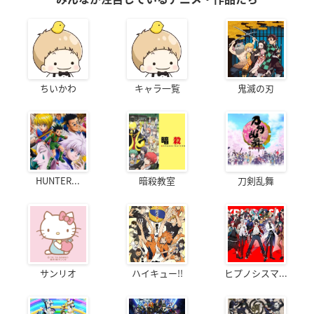
ちいかわ
キャラ一覧
鬼滅の刃
HUNTER...
暗殺教室
刀剣乱舞
サンリオ
ハイキュー!!
ヒプノシスマ...