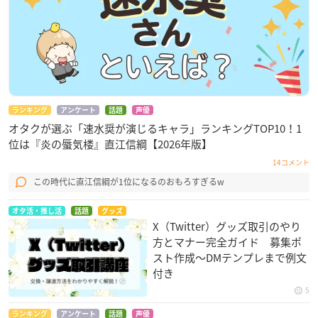
ランキング
アンケート
話題
声優
オタクが選ぶ「速水奨が演じるキャラ」ランキングTOP10！1
位は『炎の蜃気楼』直江信綱【2026年版】
14コメント
この時代に直江信綱が1位になるのおもろすぎるw
オタ活・推し活
話題
グッズ
X（Twitter）グッズ取引のやり
方とマナー完全ガイド 募集ポ
スト作成〜DMテンプレまで例文
付き
5
ランキング
アンケート
話題
声優