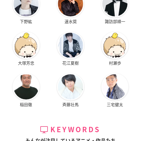
下野紘
速水奨
諏訪部順一
大塚芳忠
花江夏樹
村瀬歩
稲田徹
斉藤壮馬
三宅健太
KEYWORDS
みんなが注目しているアニメ・作品たち