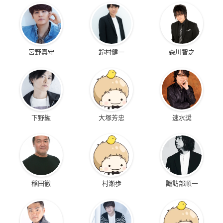
宮野真守
鈴村健一
森川智之
下野紘
大塚芳忠
速水奨
稲田徹
村瀬歩
諏訪部順一