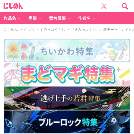
に
じ
め
ん
作品名
声優
舞台俳優
作者名
にじめん
>
グッズ
>
すみっコぐらし
> 『すみっコぐらし』新テーマ「ナイト