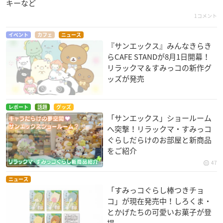
キーなど
1コメント
イベント
カフェ
ニュース
『サンエックス』みんなきらき
らCAFE STANDが8月1日開幕！
リラックマ＆すみっコの新作グ
ッズが発売
レポート
話題
グッズ
「サンエックス」ショールーム
へ突撃！リラックマ・すみっコ
ぐらしだらけのお部屋と新商品
をご紹介
47
ニュース
「すみっコぐらし棒つきチョ
コ」が現在発売中！しろくま・
とかげたちの可愛いお菓子が登
場