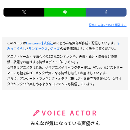
記事の内容について報告する
このページは
kusuguru株式会社
のにじめん編集部が作成・配信しています。
す
みっコぐらし
/
サンエックス
/
グッズ
の最新情報はリンク先をご覧ください。
アニメ・ゲーム・漫画などの2次元コンテンツや、声優・舞台・俳優などの情
報・話題をお届けする情報メディア「にじめん」。
女性向けアニメをはじめ、少年アニメやキャラクター作品、VTuberなどストリー
マーにも幅を広げ、オタクが気になる情報を幅広くお届けしています。
さらに、アンケート・ランキング・オタ活（推し活）お役立ち情報など、女性オ
タクがワクワク楽しめるようなコンテンツも発信しています。
VOICE ACTOR
みんなが気になっている声優さん