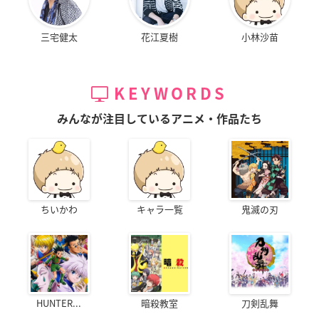
三宅健太
花江夏樹
小林沙苗
KEYWORDS
みんなが注目しているアニメ・作品たち
ちいかわ
キャラ一覧
鬼滅の刃
HUNTER...
暗殺教室
刀剣乱舞