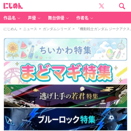
に
じ
め
ん
作品名
声優
舞台俳優
作者名
にじめん
>
ニュース
>
ガンダムシリーズ
> 『機動戦士ガンダム ジークアクス