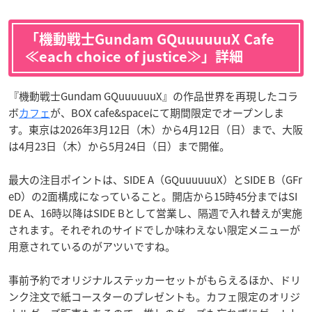
「機動戦士Gundam GQuuuuuuX Cafe
≪each choice of justice≫」詳細
『機動戦士Gundam GQuuuuuuX』の作品世界を再現したコラ
ボ
カフェ
が、BOX cafe&spaceにて期間限定でオープンしま
す。東京は2026年3月12日（木）から4月12日（日）まで、大阪
は4月23日（木）から5月24日（日）まで開催。
最大の注目ポイントは、SIDE A（GQuuuuuuX）とSIDE B（GFr
eD）の2面構成になっていること。開店から15時45分まではSI
DE A、16時以降はSIDE Bとして営業し、隔週で入れ替えが実施
されます。それぞれのサイドでしか味わえない限定メニューが
用意されているのがアツいですね。
事前予約でオリジナルステッカーセットがもらえるほか、ドリ
ンク注文で紙コースターのプレゼントも。カフェ限定のオリジ