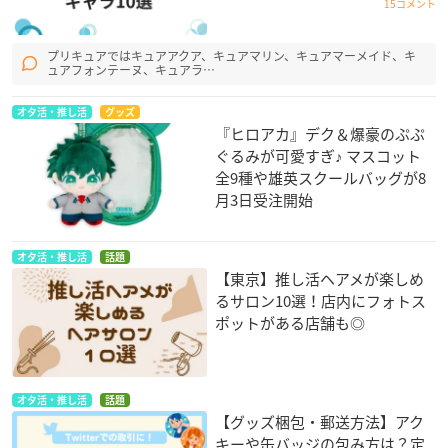
15コメント
プリキュアではキュアアクア、キュアマリン、キュアマーメイド、キ
ュアフォンテーヌ、キュアラ…
オタ活・推し活
グッズ
『ヒロアカ』デク＆爆豪のぷぷ
ぐるみが可愛すぎ♪ マスコット
全9種や雄英スクールバッグが8
月3日受注開始
オタ活・推し活
話題
【東京】推し活ヘアメが楽しめ
るサロン10選！店内にフォトス
ポットがある店舗も◎
オタ活・推し活
話題
【グッズ梱包・郵送方法】アク
キーや缶バッジの包み方は？定