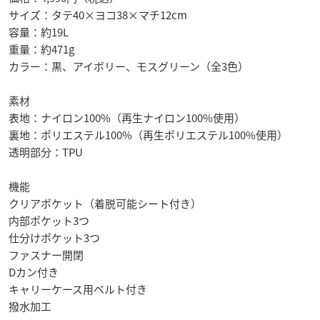
サイズ：タテ40×ヨコ38×マチ12cm
容量：約19L
重量：約471g
カラー：黒、アイボリー、モスグリーン（全3色）
素材
表地：ナイロン100%（再生ナイロン100%使用）
裏地：ポリエステル100%（再生ポリエステル100%使用）
透明部分：TPU
機能
クリアポケット（着脱可能シート付き）
内部ポケット3つ
仕分けポケット3つ
ファスナー開閉
Dカン付き
キャリーケース用ベルト付き
撥水加工