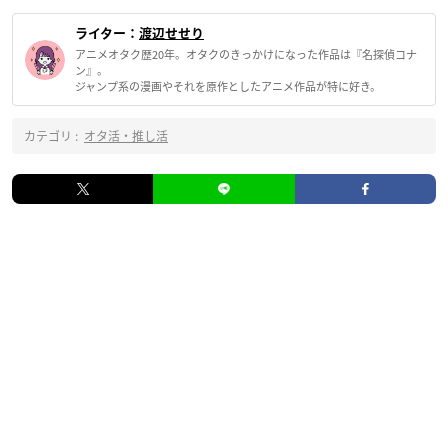
ライター：
渡辺せせり
アニメオタク歴20年。オタクのきっかけになった作品は『名探偵コナ
ン』。
ジャンプ系の漫画やそれを原作としたアニメ作品が特に好き。
カテゴリ :
オタ活・推し活