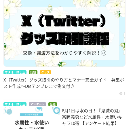
オタ活・推し活
話題
グッズ
X（Twitter）グッズ取引のやり方とマナー完全ガイド 募集ポ
スト作成〜DMテンプレまで例文付き
5
オタ活・推し活
アンケート
話題
8月1日は水の日！『鬼滅の刃』
冨岡義勇など水属性・水使いキ
ャラ10選 【アンケート結果】