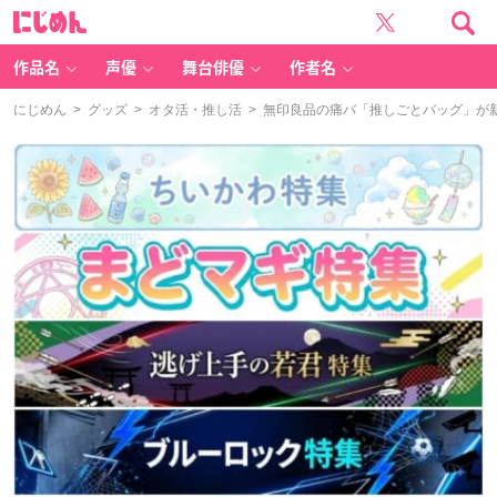
に
じ
め
ん
作品名
声優
舞台俳優
作者名
にじめん
>
グッズ
>
オタ活・推し活
> 無印良品の痛バ「推しごとバッグ」が