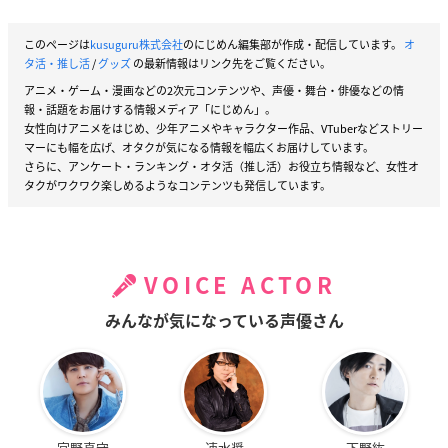
このページは
kusuguru株式会社
のにじめん編集部が作成・配信しています。
オ
タ活・推し活
/
グッズ
の最新情報はリンク先をご覧ください。
アニメ・ゲーム・漫画などの2次元コンテンツや、声優・舞台・俳優などの情
報・話題をお届けする情報メディア「にじめん」。
女性向けアニメをはじめ、少年アニメやキャラクター作品、VTuberなどストリー
マーにも幅を広げ、オタクが気になる情報を幅広くお届けしています。
さらに、アンケート・ランキング・オタ活（推し活）お役立ち情報など、女性オ
タクがワクワク楽しめるようなコンテンツも発信しています。
VOICE ACTOR
みんなが気になっている声優さん
宮野真守
速水奨
下野紘