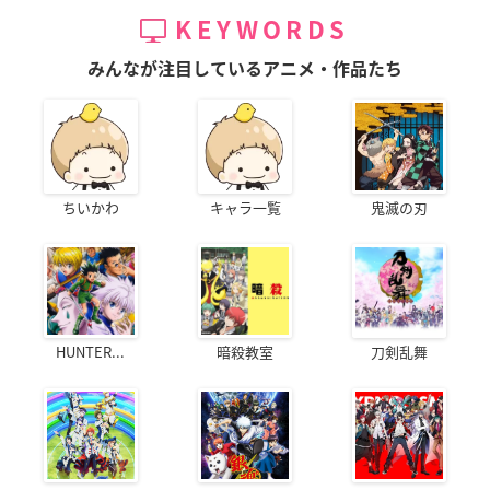
KEYWORDS
みんなが注目しているアニメ・作品たち
ちいかわ
キャラ一覧
鬼滅の刃
HUNTER...
暗殺教室
刀剣乱舞