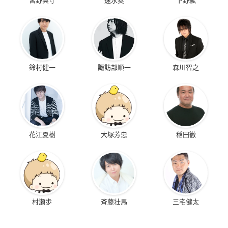
鈴村健一
諏訪部順一
森川智之
花江夏樹
大塚芳忠
稲田徹
村瀬歩
斉藤壮馬
三宅健太