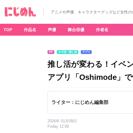
アニメや声優、キャラクターグッズなど女性の
TOP
作品名
声優
舞台俳優
作者名
PR
オタ活・推し活
アプリ
推し活が変わる！イベ
アプリ「Oshimode
ライター：にじめん編集部
2026年 01月09日
Friday 12:00