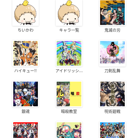
ちいかわ
キャラ一覧
鬼滅の刃
ハイキュー!!
アイドリッシ...
刀剣乱舞
銀魂
暗殺教室
呪術廻戦