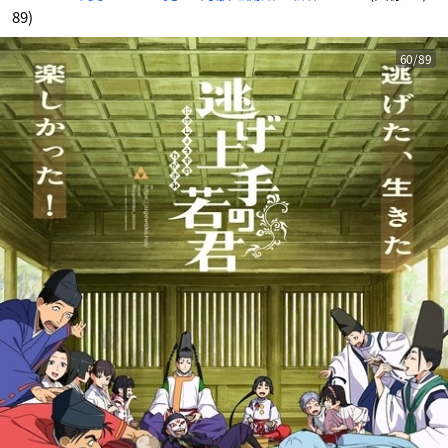
89)
60/89