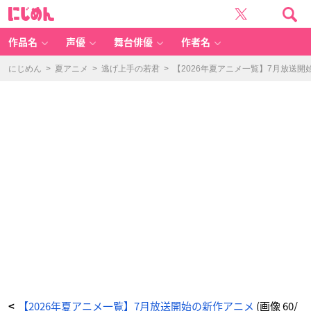
T
に
V
じ
ア
め
ニ
ん
メ
「逃
作品名
声優
舞台俳優
作者名
げ
上
手
の
にじめん
>
夏アニメ
>
逃げ上手の若君
>
【2026年夏アニメ一覧】7月放送開
若
君」
第
二
期
キ
ー
ビ
ジ
ュ
ア
ル
-
ア
ニ
メ
情
報
サ
イ
ト
に
じ
め
ん
【2026年夏アニメ一覧】7月放送開始の新作アニメ
(画像 60/
<