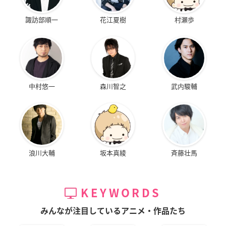
諏訪部順一
花江夏樹
村瀬歩
中村悠一
森川智之
武内駿輔
浪川大輔
坂本真綾
斉藤壮馬
KEYWORDS
みんなが注目しているアニメ・作品たち