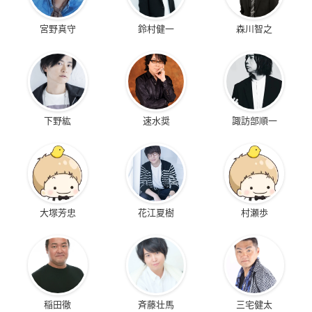
宮野真守
鈴村健一
森川智之
下野紘
速水奨
諏訪部順一
大塚芳忠
花江夏樹
村瀬歩
稲田徹
斉藤壮馬
三宅健太