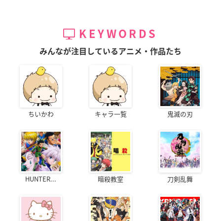
KEYWORDS
みんなが注目しているアニメ・作品たち
ちいかわ
キャラ一覧
鬼滅の刃
HUNTER...
暗殺教室
刀剣乱舞