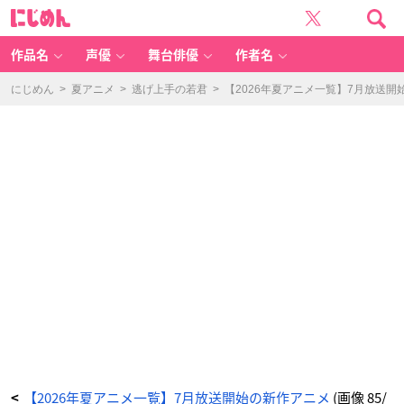
T
に
V
じ
ア
め
ニ
ん
メ
「B
作品名
声優
舞台俳優
作者名
L
A
C
K
にじめん
>
夏アニメ
>
逃げ上手の若君
>
【2026年夏アニメ一覧】7月放送開
T
O
R
C
H」
キ
ー
ビ
ジ
ュ
ア
ル
-
ア
ニ
メ
情
報
サ
イ
ト
に
じ
め
ん
【2026年夏アニメ一覧】7月放送開始の新作アニメ
(画像 85/
<