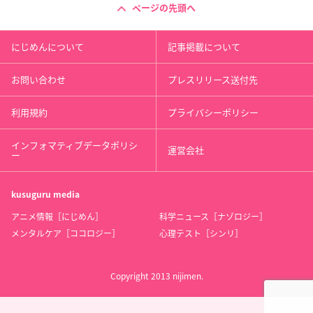
ページの先頭へ
にじめんについて
記事掲載について
お問い合わせ
プレスリリース送付先
利用規約
プライバシーポリシー
インフォマティブデータポリシ
運営会社
ー
kusuguru
media
アニメ情報［にじめん］
科学ニュース［ナゾロジー］
メンタルケア［ココロジー］
心理テスト［シンリ］
Copyright 2013 nijimen.