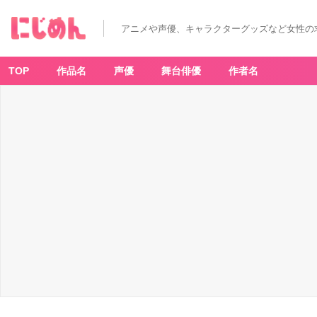
T
V
ア
アニメや声優、キャラクターグッズなど女性の
ニ
メ
「ス
ー
パ
TOP
作品名
声優
舞台俳優
作者名
ー
の
裏
で
ヤ
ニ
吸
う
ふ
た
り」
キ
ー
ビ
ジ
ュ
ア
ル
-
ア
ニ
メ
情
報
サ
イ
ト
に
じ
め
ん