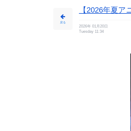
ュ
ア
ル
【2026年夏
-
ア
ニ
メ
情
戻る
報
2026年 01月20日
サ
イ
Tuesday 11:34
ト
に
じ
め
ん