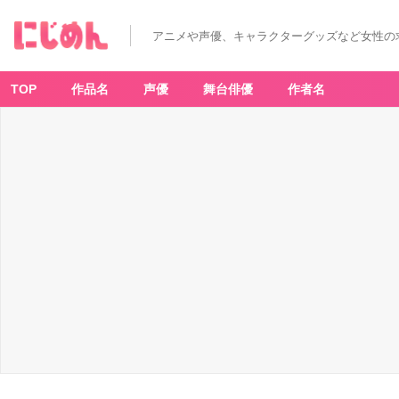
T
V
ア
アニメや声優、キャラクターグッズなど女性の
ニ
メ
「魔
法
少
TOP
作品名
声優
舞台俳優
作者名
女
リ
リ
カ
ル
な
の
は
E
X
C
E
E
D
S
G
u
n
Bl
a
z
e
V
e
n
g
e
a
n
c
e」
キ
ー
ビ
ジ