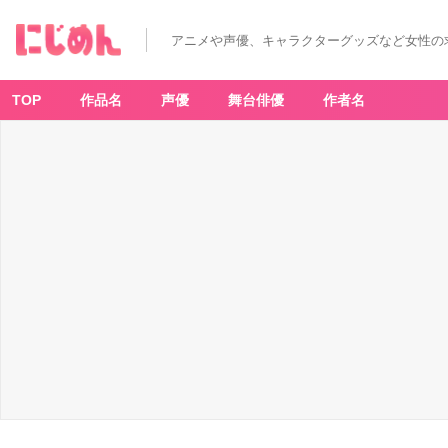
T
V
ア
アニメや声優、キャラクターグッズなど女性の
ニ
メ
「手
札
が
TOP
作品名
声優
舞台俳優
作者名
多
め
の
ビ
ク
ト
リ
ア」
キ
ー
ビ
ジ
ュ
ア
ル
-
ア
ニ
メ
情
報
サ
イ
ト
に
じ
め
ん