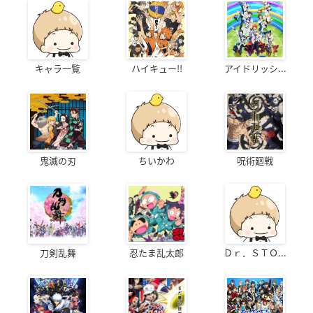
キャラ一覧
ハイキュー!!
アイドリッシ...
鬼滅の刃
ちいかわ
呪術廻戦
刀剣乱舞
忍たま乱太郎
Ｄｒ．ＳＴＯ...