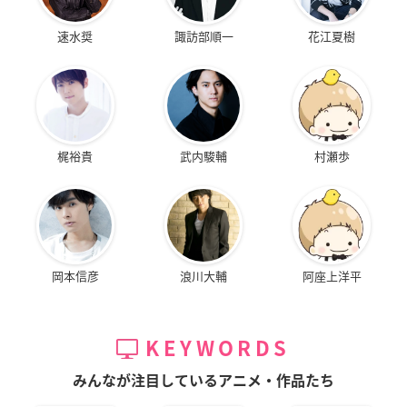
速水奨
諏訪部順一
花江夏樹
梶裕貴
武内駿輔
村瀬歩
岡本信彦
浪川大輔
阿座上洋平
KEYWORDS
みんなが注目しているアニメ・作品たち