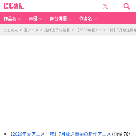
T
に
V
じ
ア
め
ニ
ん
メ
「天
作品名
声優
舞台俳優
作者名
は
赤
い
河
にじめん
>
夏アニメ
>
逃げ上手の若君
>
【2026年夏アニメ一覧】7月放送開
の
ほ
と
り」
キ
ー
ビ
ジ
ュ
ア
ル
-
ア
ニ
メ
情
報
サ
イ
ト
に
じ
め
ん
【2026年夏アニメ一覧】7月放送開始の新作アニメ
(画像 78/
<