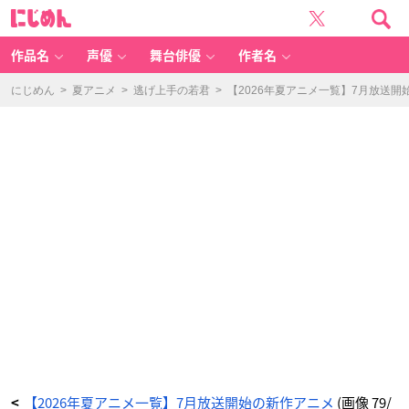
T
に
V
じ
ア
め
ニ
ん
メ
「天
作品名
声優
舞台俳優
作者名
幕
の
ジ
ャ
にじめん
>
夏アニメ
>
逃げ上手の若君
>
【2026年夏アニメ一覧】7月放送開
ー
ド
ゥ
ー
ガ
ル」
キ
ー
ビ
ジ
ュ
ア
ル
-
ア
ニ
メ
情
報
サ
イ
ト
に
じ
め
ん
【2026年夏アニメ一覧】7月放送開始の新作アニメ
(画像 79/
<