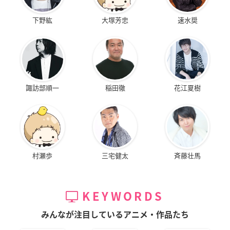
下野紘
大塚芳忠
速水奨
諏訪部順一
稲田徹
花江夏樹
村瀬歩
三宅健太
斉藤壮馬
KEYWORDS
みんなが注目しているアニメ・作品たち