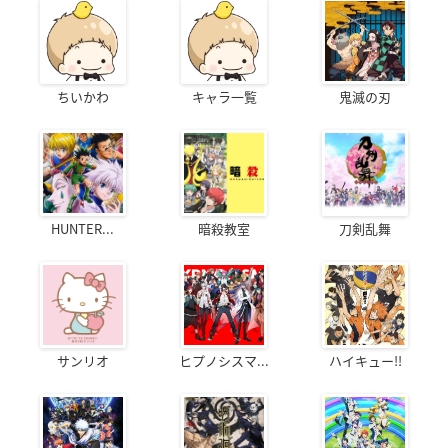
ちいかわ
キャラ一覧
鬼滅の刃
HUNTER...
暗殺教室
刀剣乱舞
サンリオ
ヒプノシスマ...
ハイキュー!!