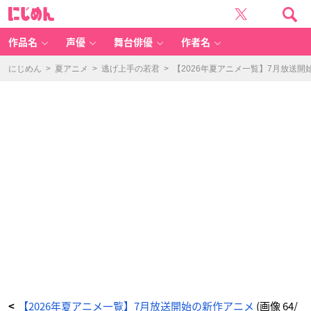
T
に
V
じ
ア
め
ニ
ん
メ
「片
作品名
声優
舞台俳優
作者名
田
舎
の
お
にじめん
>
夏アニメ
>
逃げ上手の若君
>
【2026年夏アニメ一覧】7月放送開
っ
さ
ん、
剣
聖
に
な
る」
キ
ー
ビ
ジ
ュ
ア
ル
-
ア
ニ
メ
情
報
サ
イ
ト
に
じ
め
ん
【2026年夏アニメ一覧】7月放送開始の新作アニメ
(画像 64/
<