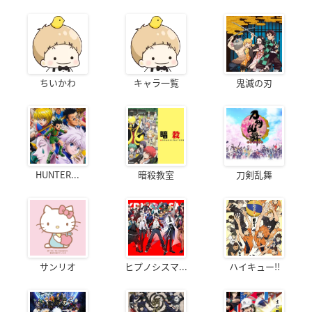
ちいかわ
キャラ一覧
鬼滅の刃
HUNTER...
暗殺教室
刀剣乱舞
サンリオ
ヒプノシスマ...
ハイキュー!!