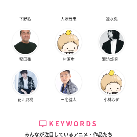
下野紘
大塚芳忠
速水奨
稲田徹
村瀬歩
諏訪部順一
花江夏樹
三宅健太
小林沙苗
KEYWORDS
みんなが注目しているアニメ・作品たち