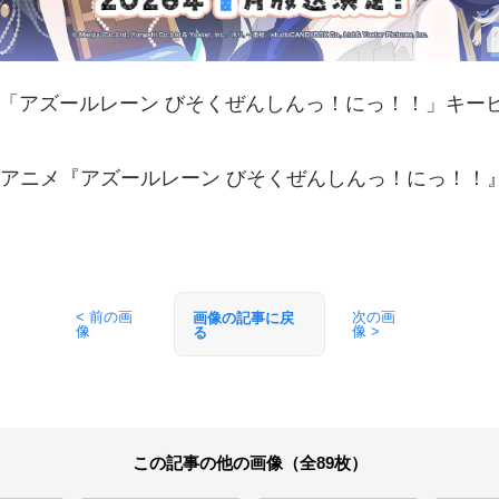
メ「アズールレーン びそくぜんしんっ！にっ！！」キー
アニメ『アズールレーン びそくぜんしんっ！にっ！！
< 前の画
次の画
画像の記事に戻
像
像 >
る
この記事の他の画像（全89枚）