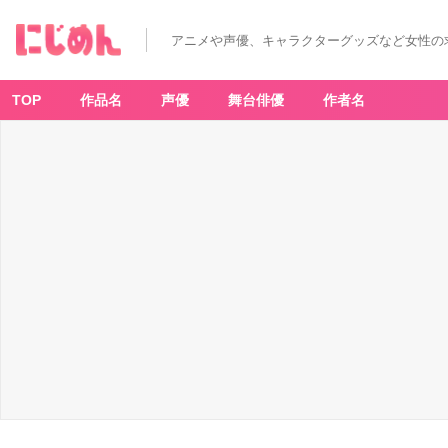
T
V
ア
アニメや声優、キャラクターグッズなど女性の
ニ
メ
「ア
ズ
ー
TOP
作品名
声優
舞台俳優
作者名
ル
レ
ー
ン
び
そ
く
ぜ
ん
し
ん
っ！
に
っ！！」
キ
ー
ビ
ジ
ュ
ア
ル
-
ア
ニ
メ
情
報
サ
イ
ト
に
じ
め
ん