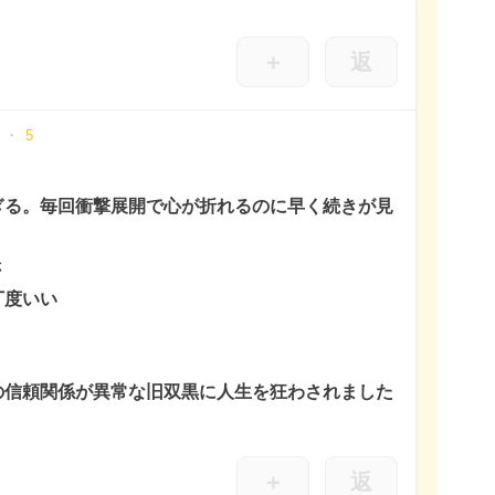
＋
返
5
ぎる。毎回衝撃展開で心が折れるのに早く続きが見
さ
丁度いい
の信頼関係が異常な旧双黒に人生を狂わされました
＋
返