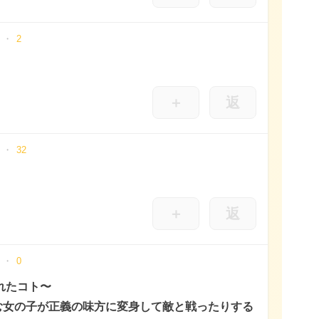
2
＋
返
32
＋
返
0
れたコト〜
む女の子が正義の味方に変身して敵と戦ったりする