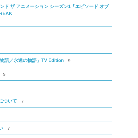
ド ザ アニメーション シーズン1「エピソード オブ
REAK
／永遠の物語」TV Edition
9
9
について
7
い
7