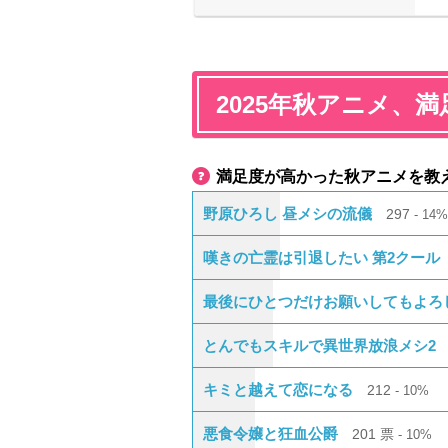
2025年秋アニメ、
満足度が高かった秋アニメを教
野原ひろし 昼メシの流儀
297
14
嘆きの亡霊は引退したい 第2クール
最後にひとつだけお願いしてもよろ
とんでもスキルで異世界放浪メシ2
キミと越えて恋になる
212
10%
悪食令嬢と狂血公爵
201
票
10%