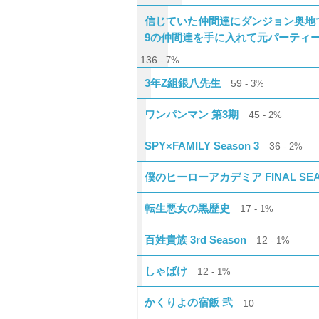
信じていた仲間達にダンジョン奥地
9の仲間達を手に入れて元パーティ
136
7%
3年Z組銀八先生
59
3%
ワンパンマン 第3期
45
2%
SPY×FAMILY Season 3
36
2%
僕のヒーローアカデミア FINAL SE
転生悪女の黒歴史
17
1%
百姓貴族 3rd Season
12
1%
しゃばけ
12
1%
かくりよの宿飯 弐
10