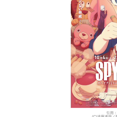
引用：『
(C)遠藤達哉／