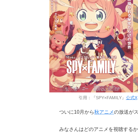
引用：『SPY×FAMILY』
公式X
ついに10月から
秋アニメ
の放送が
みなさんはどのアニメを視聴するか