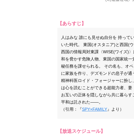
【あらすじ】
人はみな 誰にも見せぬ自分を 持って
いた時代。 東国(オスタニア)と西国
西国の情報局対東課〈WISE(ワイズ)
和を脅かす危険人物、東国の国家統一
秘任務を課せられる。 その名も、オペ
に家族を作り、デズモンドの息子が通う
精神科医ロイド・フォージャーに扮し
は心を読むことができる超能力者、妻
お互いの正体を隠しながら共に暮らす
平和は託された――。
（引用：『
SPY×FAMILY
』より）
【放送スケジュール】