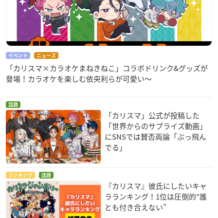
イベント
ニュース
「カリスマ×カラオケまねきねこ」コラボドリンク&グッズが
登場！カラオケを楽しむ依央利らが可愛い～
話題
「カリスマ」公式が投稿した
「世界からのサプライズ動画」
にSNSでは賛否両論「ぶっ飛ん
でる」
ランキング
話題
『カリスマ』彼氏にしたいキャ
ラランキング！1位は圧倒的“誰
とも付き合えない”