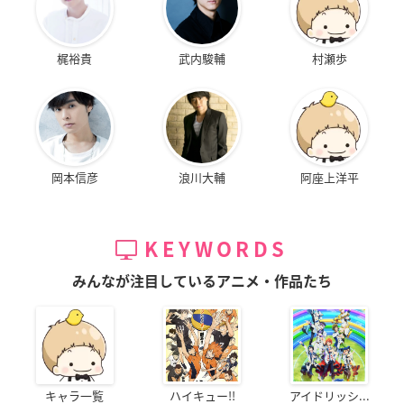
梶裕貴
武内駿輔
村瀬歩
岡本信彦
浪川大輔
阿座上洋平
KEYWORDS
みんなが注目しているアニメ・作品たち
キャラ一覧
ハイキュー!!
アイドリッシ...