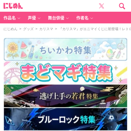
に
じ
め
ん
作品名
声優
舞台俳優
作者名
にじめん
>
グッズ
>
カリスマ
> 『カリスマ』がエニマイくじに初登場！レト