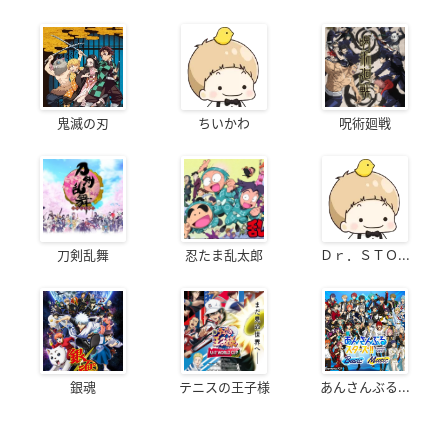
鬼滅の刃
ちいかわ
呪術廻戦
刀剣乱舞
忍たま乱太郎
Ｄｒ．ＳＴＯ...
銀魂
テニスの王子様
あんさんぶる...