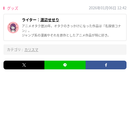
2026年01月06日 12:42
グッズ
ライター：
渡辺せせり
アニメオタク歴20年。オタクのきっかけになった作品は『名探偵コナ
ン』。
ジャンプ系の漫画やそれを原作としたアニメ作品が特に好き。
カテゴリ :
カリスマ