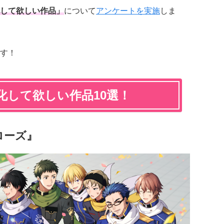
して欲しい作品」
について
アンケートを実施
しま
す！
メ化して欲しい作品10選！
ローズ』