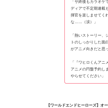
「サ終後もカラオケ
ディアで不定期連載
揮官を楽しませてく
な……（涙）」
「熱いストーリー、
トのしっかりした面
がアニメ向きだと思
「『ワヒロくんアニ
アニメの円盤予約し
やらせてください」
【ワールドエンドヒーローズ】オー